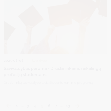
2025-08-08
Švietimas
Savivaldybės parama - Druskininkams reikalingų
profesijų studentams
Druskininkų savivaldybė tęsia Studentų rėmimo programą.
1
…
3
4
5
6
7
…
13