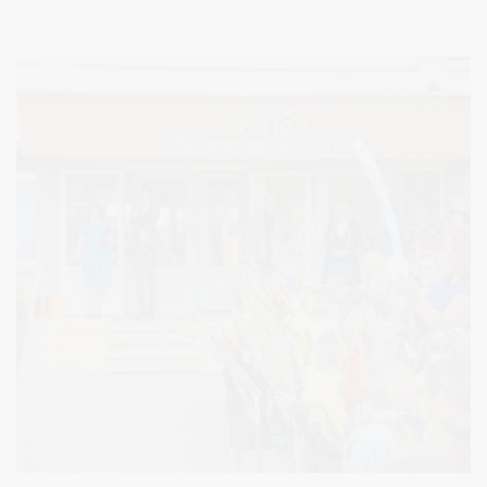
moksleiviai yra nemokamai apdraudžiami nuo nelaimingų
atsitikimų keliuose. Šią akciją vykdo didžiausia šalies draudimo
bendrovė „Lietuvos draudimas“ ir drauge su partneriais,
Druskininkų savivaldybe, rugsėjį kviečia pasirūpinti moksleivių
saugumu keliuose.