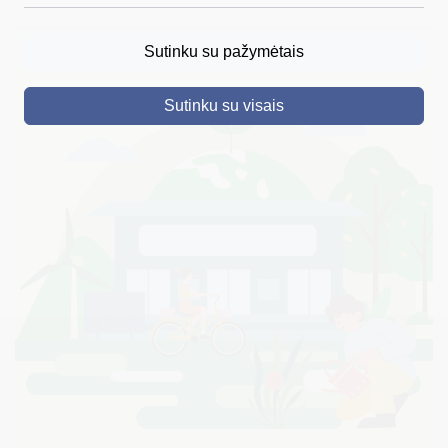
DRUSKININKAI
Sutinku su pažymėtais
SKELBIMAI
Sutinku su visais
TURIZMAS
VERSLAS
PROJEKTAI
ŠVIETIMAS
REGISTRACIJA
RENGINIAI