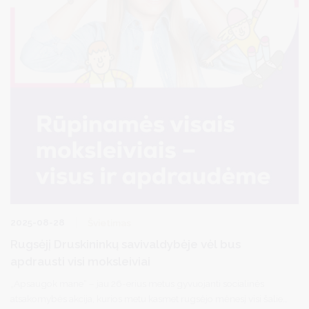
2025-08-28
Švietimas
Rugsėjį Druskininkų savivaldybėje vėl bus
apdrausti visi moksleiviai
„Apsaugok mane“ – jau 26-erius metus gyvuojanti socialinės
atsakomybės akcija, kurios metu kasmet rugsėjo mėnesį visi šalies