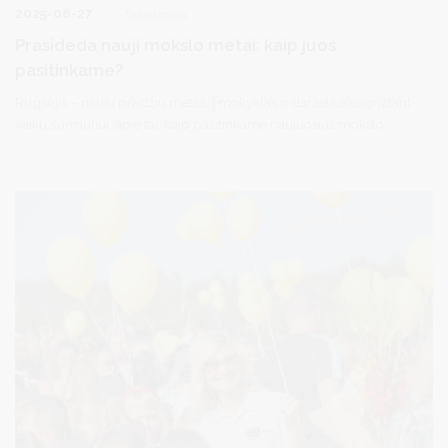
2025-08-27
Švietimas
Prasideda nauji mokslo metai: kaip juos
pasitinkame?
Rugsėjis – naujų pradžių metas. Į mokyklas ir darželius sugrįžtant
vaikų šurmuliui, apie tai, kaip pasitinkame naujuosius mokslo
metus, kalbamės su vicemere Diana Brown ir Druskininkų
švietimo įstaigų vadovais.