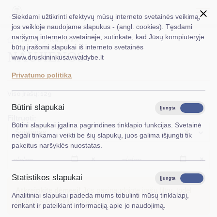
Siekdami užtikrinti efektyvų mūsų interneto svetainės veikimą,
jos veikloje naudojame slapukus - (angl. cookies). Tęsdami
naršymą interneto svetainėje, sutinkate, kad Jūsų kompiuteryje
EN
Ieškoti...
Titulinis
Naujienos
būtų įrašomi slapukai iš interneto svetainės
NAUJIENOS
www.druskininkusavivaldybe.lt
Taryba
Privatumo politika
Meras
Viso įrašų: 129
Administracija
Būtini slapukai
Įjungta
Išjungta
Filtruoti:
Veiklos sritys
Būtini slapukai įgalina pagrindines tinklapio funkcijas. Svetainė
×
Švietimas
negali tinkamai veikti be šių slapukų, juos galima išjungti tik
Teisinė informacija
pakeitus naršyklės nuostatas.
Struktūra ir kontaktinė informacija
Išvalyti
Išvalyt
Statistikos slapukai
Karjera
Įjungta
Išjungta
Atkreipkite dėmesį!
Jūs pasinaudojote įrašų filtru, todėl
Analitiniai slapukai padeda mums tobulinti mūsų tinklalapį,
DUK
matote susiaurintą sąrašą.
Rodyti pilną sąrašą
renkant ir pateikiant informaciją apie jo naudojimą.
PASLAUGOS