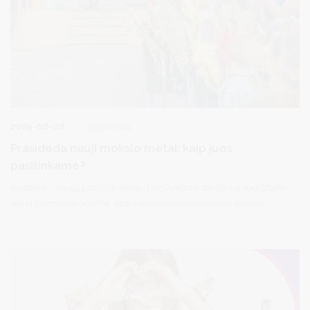
2025-08-28
Švietimas
Prasideda nauji mokslo metai: kaip juos
pasitinkame?
Rugsėjis – naujų pradžių metas. Į mokyklas ir darželius sugrįžtant
vaikų šurmuliui, apie tai, kaip pasitinkame naujuosius mokslo
metus, kalbamės su vicemere Diana Brown ir Druskininkų
švietimo įstaigų vadovais.