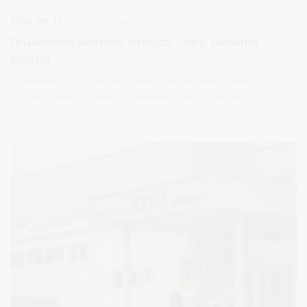
2025-09-17
Švietimas
Druskininkų švietimo įstaigos – tarp tvarumo
lyderių
Druskininkai – tarp tvarumo lyderių: visoms savivaldybės
formaliojo švietimo įstaigoms suteiktas „Tvarios mokyklos 2030“
ženklas – „Tvarumo bruknė“. Tai įvertinimas, kad švietimo
bendruomenės nuosekliai diegia tvarumo idėjas, ugdo
sąmoningus, aplinką tausoti ir atsakingai veikti gebančius
mokinius.