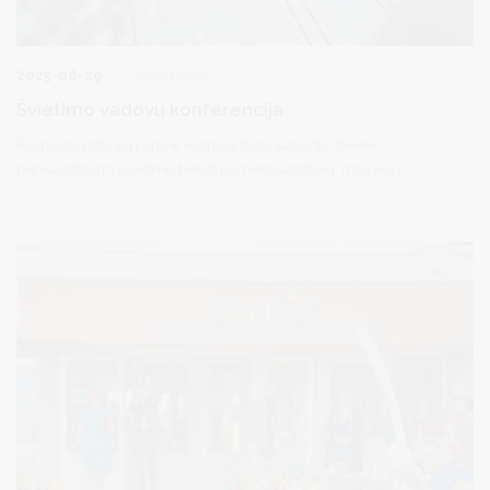
2025-08-29
Švietimas
Švietimo vadovų konferencija
Rugpjūčio 28-ąją į Snow Arena erdves susirinko beveik
penkiasdešimt švietimo bendruomenės atstovų: mokyklų
vadovai, jų pavaduotojai ugdymui ir ūkiui, Švietimo centro
komanda, partneriai ir savivaldos atstovai. Kasmetinė švietimo
vadovų konferencija šiemet vyko kiek kitokiu formatu – daugiau
dėmesio skirta ne tik profesinėms diskusijoms, bet ir bendrystės
bei komandinio darbo stiprinimui.