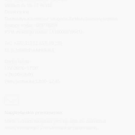
Vilniaus al. 18, LT-66119
Druskininkai
Duomenys kaupiami ir saugomi Juridinių asmenų registre
Įstaigos kodas: 188776264
PVM mokėtojo kodas: LT100008196411
Tel.: +370 313 51 517, 59 159
El. p.
info@druskininkai.lt
Darbo laikas:
I–IV 08:00–17:00,
V 08:00–15:00
Pietų pertrauka 12:00–12:45
Naujienlaiškio prenumerata
Norite sužinoti naujienas pirmieji, apie jas paskelbus
mūsų svetainėje? Prenumeruokite naujienlaiškį.