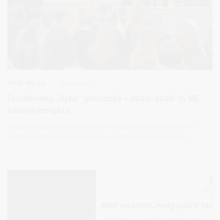
2025-09-12
Švietimas
Druskininkų „Ryto“ gimnazija – 2025–2026 m. BE
bazinė mokykla
Druskininkų savivaldybės 2025 m. rugsėjo 11 d. mero potvarkiu
Nr. M3-215 „Dėl bazinės mokyklos 2025-2026 mokslo metų
valstybiniams brandos egzaminams organizuoti ir vykdyti
skyrimo“ Druskininkų „Ryto“ gimnazija (Klonio g. 2, Druskininkai,
tel. +370 313 45462, el. paštas rastine@rytogimnazija.lt) paskirta
2025–2026 mokslo metų valstybinių brandos egzaminų bazine
mokykla.