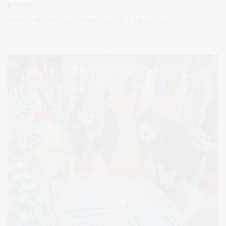
proga
Meras R. Malinauskas sveikina Rugsėjo 1-osios proga.