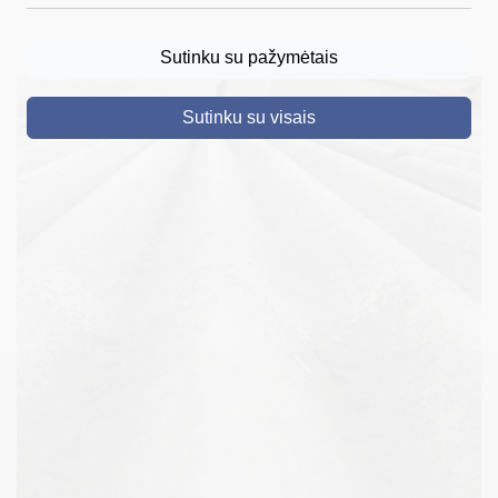
DRUSKININKAI
Sutinku su pažymėtais
SKELBIMAI
Sutinku su visais
TURIZMAS
VERSLAS
PROJEKTAI
ŠVIETIMAS
REGISTRACIJA
RENGINIAI