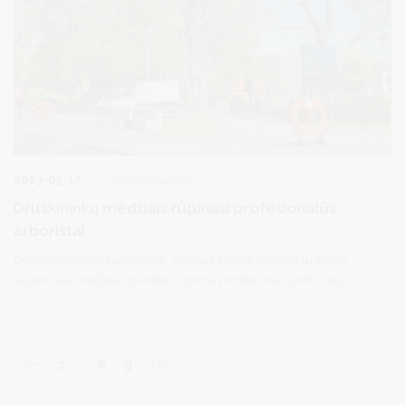
2023-05-17
Aplinkosauga
Druskininkų medžiais rūpinasi profesionalūs
arboristai
Druskonio ežero pakrantėje, Vilniaus alėjoje ir Gydyklų parke
augančiais medžiais pradėjo rūpintis profesionalių arboristų
komanda – druskininkiečiai ir kurorto svečiai jau pastebėjo
Druskonio pakrantėje besidarbuojančius specialistus.
1
…
8
9
10