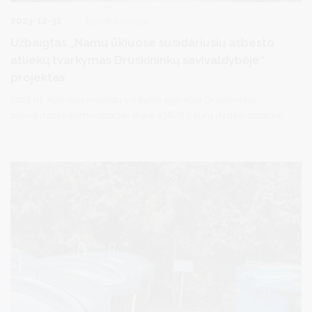
2023-12-31
Aplinkosauga
Užbaigtas „Namų ūkiuose susidariusių asbesto
atliekų tvarkymas Druskininkų savivaldybėje“
projektas
2022 m. Aplinkos projektų valdymo agentūra Druskininkų
savivaldybės administracijai skyrė 43826,2 eurų dydžio dotaciją
įgyvendinti projektą „Namų ūkiuose susidariusių asbesto atliekų
tvarkymas Druskininkų savivaldybėje“.