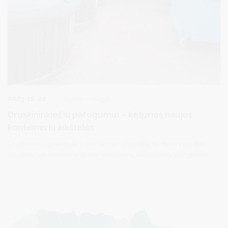
2023-12-20
Aplinkosauga
Druskininkiečių patogumui – keturios naujos
konteinerių aikštelės
Druskininkų gyventojai ir svečiai nuo gruodžio 19 dienos jau gali
naudotis keturiomis naujomis konteinerių aikštelėmis, įrengtomis
Dabintos g. 5C, M.K. Čiurlionio g. 114, Sveikatos g. 18, I. Fonbergo
g. 8.