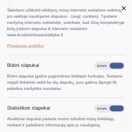
Siekdami užtikrinti efektyvų mūsų interneto svetainės veikimą,
jos veikloje naudojame slapukus - (angl. cookies). Tęsdami
naršymą interneto svetainėje, sutinkate, kad Jūsų kompiuteryje
EN
Ieškoti...
Titulinis
Naujienos
būtų įrašomi slapukai iš interneto svetainės
NAUJIENOS
www.druskininkusavivaldybe.lt
Taryba
Privatumo politika
Meras
Viso įrašų: 96
Administracija
Būtini slapukai
Įjungta
Išjungta
Filtruoti:
Veiklos sritys
Būtini slapukai įgalina pagrindines tinklapio funkcijas. Svetainė
×
Aplinkosauga
negali tinkamai veikti be šių slapukų, juos galima išjungti tik
Teisinė informacija
pakeitus naršyklės nuostatas.
Struktūra ir kontaktinė informacija
Išvalyti
Išvalyt
Statistikos slapukai
Karjera
Įjungta
Išjungta
Atkreipkite dėmesį!
Jūs pasinaudojote įrašų filtru, todėl
Analitiniai slapukai padeda mums tobulinti mūsų tinklalapį,
DUK
matote susiaurintą sąrašą.
Rodyti pilną sąrašą
renkant ir pateikiant informaciją apie jo naudojimą.
PASLAUGOS