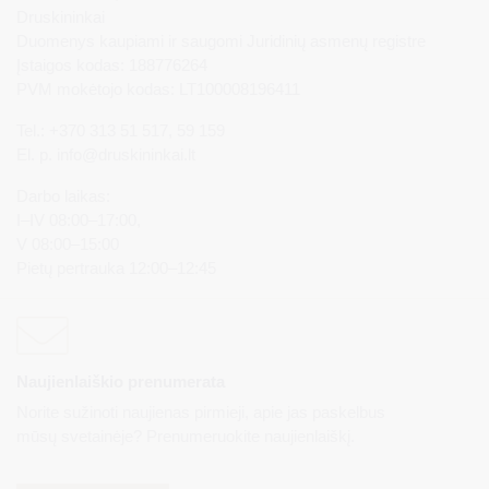
Druskininkai
Duomenys kaupiami ir saugomi Juridinių asmenų registre
Įstaigos kodas: 188776264
PVM mokėtojo kodas: LT100008196411
Tel.: +370 313 51 517, 59 159
El. p.
info@druskininkai.lt
Darbo laikas:
I–IV 08:00–17:00,
V 08:00–15:00
Pietų pertrauka 12:00–12:45
Naujienlaiškio prenumerata
Norite sužinoti naujienas pirmieji, apie jas paskelbus
mūsų svetainėje? Prenumeruokite naujienlaiškį.