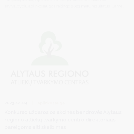
savivaldybių aplinkosaugos reitingo 2023 metų rezultatus. Jame
Druskininkų savivaldybė užėmė solidžią ketvirtąją vietą ir yra tarp
Lietuvos savivaldybių aplinkosaugos reitingo lyderių.
2023-12-04
Aplinkosauga
Konkurso uždarosios akcinės bendrovės Alytaus
regiono atliekų tvarkymo centro direktoriaus
pareigoms eiti skelbimas