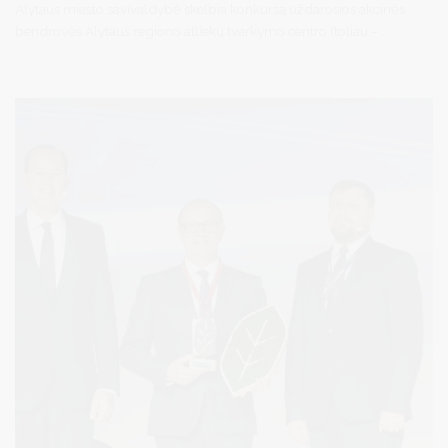
Alytaus miesto savivaldybė skelbia konkursą uždarosios akcinės
bendrovės Alytaus regiono atliekų tvarkymo centro (toliau –
Bendrovė) direktoriaus pareigoms eiti (Vilniaus g. 31, 62112 Alytus,
įmonės kodas 250135860). Uždarosios akcinės bendrovės
Alytaus regiono atliekų tvarkymo centro direktorius priimamas į
darbą 5 metų kadencijai (Lietuvos Respublikos akcinių bendrovių
įstatymo 371 straipsnio 1 dalis).