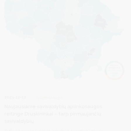
2023-12-12
Aplinkosauga
Naujausiame savivaldybių aplinkosaugos
reitinge Druskininkai – tarp pirmaujančių
savivaldybių
Praėjusią savaitę Aplinkos ministerija paskelbė Lietuvos