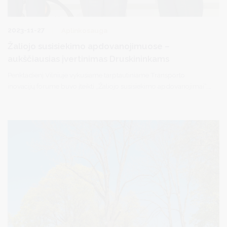
2023-11-27
Aplinkosauga
Žaliojo susisiekimo apdovanojimuose –
aukščiausias įvertinimas Druskininkams
Penktadienį Vilniuje vykusiame tarptautiniame Transporto
inovacijų forume buvo įteikti „Žaliojo susisiekimo apdovanojimai“.
Trečius metus iš eilės šie apdovanojimai teikiami už įgyvendintas
žaliojo susisiekimo idėjas, keliavimo ir transportavimo įpročius
keisti skatinančias iniciatyvas, darnaus judumo inovacijas.
Susisiekimo ministerijos ir „Lietuvos geležinkelių“ (LTG)
organizuojamų apdovanojimų dalyviai šiemet įvertinti 6
nominacijose.