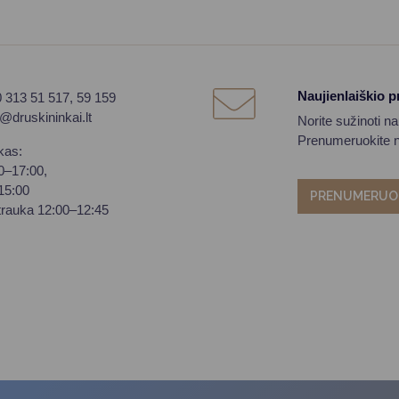
Naujienlaiškio 
0 313 51 517, 59 159
o@druskininkai.lt
Norite sužinoti n
Prenumeruokite na
kas:
00–17:00,
–15:00
PRENUMERUO
trauka 12:00–12:45