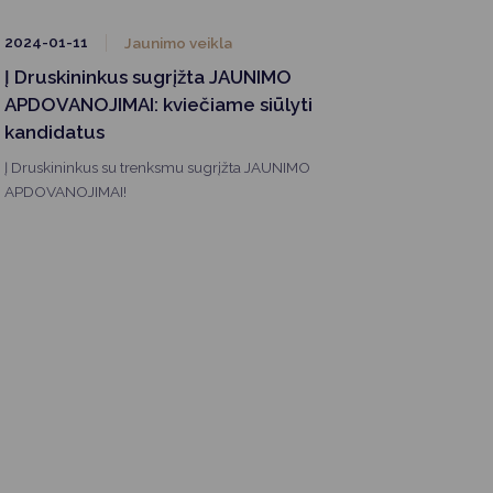
prie LMS kaip Druskininkų padalinys.
2024-01-11
Jaunimo veikla
Į Druskininkus sugrįžta JAUNIMO
APDOVANOJIMAI: kviečiame siūlyti
kandidatus
Į Druskininkus su trenksmu sugrįžta JAUNIMO
APDOVANOJIMAI!