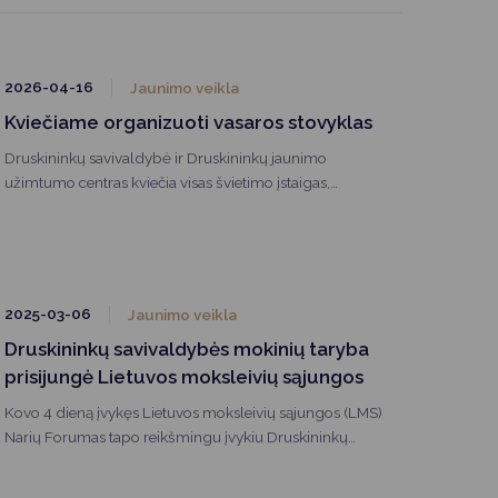
2026-04-16
Jaunimo veikla
Kviečiame organizuoti vasaros stovyklas
Druskininkų savivaldybė ir Druskininkų jaunimo
užimtumo centras kviečia visas švietimo įstaigas,
nevyriausybines organizacijas, pedagogus ir laisvuosius
mokytojus užpildyti paraiškas vasaros stovykloms
organizuoti.
2025-03-06
Jaunimo veikla
Druskininkų savivaldybės mokinių taryba
prisijungė Lietuvos moksleivių sąjungos
Kovo 4 dieną įvykęs Lietuvos moksleivių sąjungos (LMS)
Narių Forumas tapo reikšmingu įvykiu Druskininkų
savivaldybės mokinių bendruomenei — Druskininkų
savivaldybės mokinių taryba (DSMT) oficialiai prisijungė