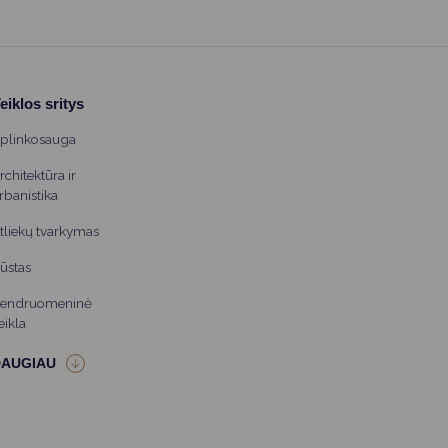
eiklos sritys
plinkosauga
rchitektūra ir
rbanistika
tliekų tvarkymas
ūstas
endruomeninė
eikla