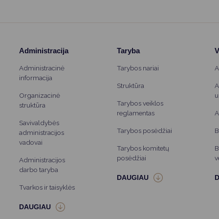
Administracija
Taryba
V
Administracinė
Tarybos nariai
A
informacija
Struktūra
A
Organizacinė
u
Tarybos veiklos
struktūra
reglamentas
A
Savivaldybės
Tarybos posėdžiai
B
administracijos
vadovai
Tarybos komitetų
B
posėdžiai
v
Administracijos
darbo taryba
Tvarkos ir taisyklės