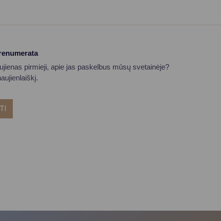
prenumerata
aujienas pirmieji, apie jas paskelbus mūsų svetainėje?
ujienlaiškį.
TI