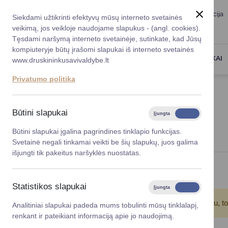
Taryba
Meras
Administracija
Siekdami užtikrinti efektyvų mūsų interneto svetainės
Karjera
DUK
veikimą, jos veikloje naudojame slapukus - (angl. cookies).
Registruokitės priėmi
Administracin
Tęsdami naršymą interneto svetainėje, sutinkate, kad Jūsų
kompiuteryje būtų įrašomi slapukai iš interneto svetainės
Darbotvarkė
Savivaldybės 
PASLAUGOS
DRUSKININKAI
www.druskininkusavivaldybe.lt
vadovai
Kontaktai
Privatumo politika
Planavimo do
Titulinis
Naujienos
Vicemerai
Korupcijos pre
Būtini slapukai
Įjungta
Išjungta
NAUJIENOS
Mero patarėja
Viešieji pirkim
Būtini slapukai įgalina pagrindines tinklapio funkcijas.
Svetainė negali tinkamai veikti be šių slapukų, juos galima
Lygios galim
išjungti tik pakeitus naršyklės nuostatas.
Savivaldybės
Viso įrašų: 7
projektai
Statistikos slapukai
Įjungta
Išjungta
Finansų valdym
Atkreipkite dėmesį!
Jūs pasinaudojote įrašų filtru, t
Analitiniai slapukai padeda mums tobulinti mūsų tinklalapį,
renkant ir pateikiant informaciją apie jo naudojimą.
Organizacinė 