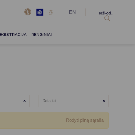
EN
Ieškoti...
EGISTRACIJA
RENGINIAI
Išvalyti
Išvalyti
Rodyti pilną sąrašą