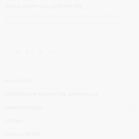
darbai apima visą centrinę dalį
Druskininkų širdimi vadinamos Vilniaus alėjos rekonstrukcija
pasiekė svarbiausią etapą – pradėti paskutiniai darbai, kurie apims
centrinę alėjos dalį nuo Apversto namo iki Vandens parko.
1
2
3
…
6
PASLAUGOS
STRUKTŪRA IR KONTAKTINĖ INFORMACIJA
ADMINISTRACIJA
TARYBA
VEIKLOS SRITYS