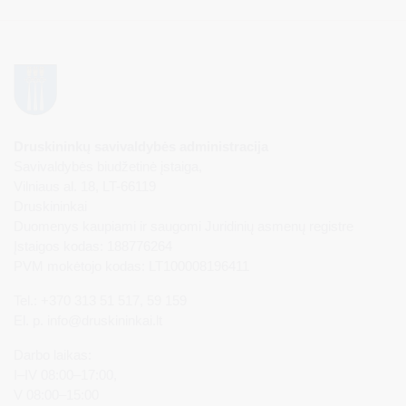
Druskininkų savivaldybės administracija
Savivaldybės biudžetinė įstaiga,
Vilniaus al. 18, LT-66119
Druskininkai
Duomenys kaupiami ir saugomi Juridinių asmenų registre
Įstaigos kodas: 188776264
PVM mokėtojo kodas: LT100008196411
Tel.: +370 313 51 517, 59 159
El. p.
info@druskininkai.lt
Darbo laikas:
I–IV 08:00–17:00,
V 08:00–15:00