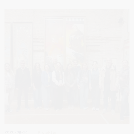
bus pradėti darbai „Atgimimo“ mokykloje, lopšelyje-darželyje
„Bitutė“, įmonėje „Druskininkų vandenys“, taip pat Leipalingio
progimnazijoje ir Leipalingio seniūnijoje. Projekto vertė - 200
tūkst.eurų.
2026-05-14
Projektai