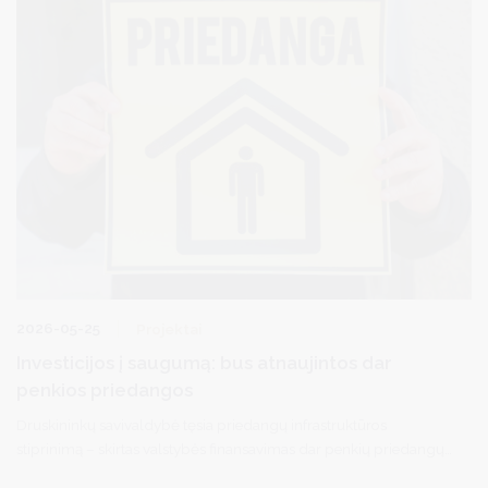
2026-05-25
Projektai
Investicijos į saugumą: bus atnaujintos dar
penkios priedangos
Druskininkų savivaldybė tęsia priedangų infrastruktūros
stiprinimą – skirtas valstybės finansavimas dar penkių priedangų
modernizavimui. Pasirašius finansavimo sutartį, artimiausiu metu