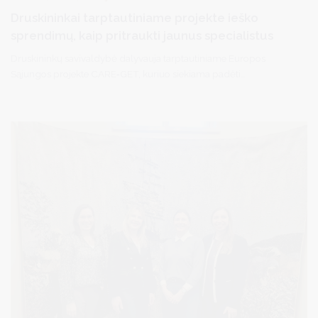
Druskininkai tarptautiniame projekte ieško
sprendimų, kaip pritraukti jaunus specialistus
Druskininkų savivaldybė dalyvauja tarptautiniame Europos
Sąjungos projekte CARE‑GET, kuriuo siekiama padėti
mažėjantiems miestams rasti veiksmingus sprendimus, kaip
pritraukti ir išlaikyti jaunus, aukštos kvalifikacijos specialistus.
Projekte dalyvauja miestai iš skirtingų Europos šalių, susiduriantys
su panašiais iššūkiais – gyventojų mažėjimu, jaunimo išvykimu ir
specialistų trūkumu.