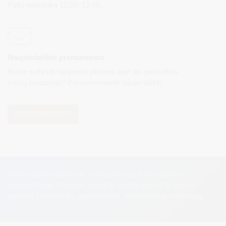
Pietų pertrauka 12:00–12:45
Naujienlaiškio prenumerata
Norite sužinoti naujienas pirmieji, apie jas paskelbus
mūsų svetainėje? Prenumeruokite naujienlaiškį.
PRENUMERUOTI
Visos teisės saugomos. © Druskininkų savivaldybės
administracija. Kopijuoti, dauginti, platinti galima tik gavus
raštišką Druskininkų savivaldybės administracijos sutikimą.