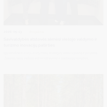
2026-05-13
Projektai
Savivaldybės atstovės sėmėsi viešojo valdymo ir
turizmo inovacijų patirties
Įgyvendinant 2023–2025 metų strateginį veiklos planą ir projektą
„Šiaurės šalių viešojo administravimo ir paslaugų kokybės
inovacijų gerosios patirties pasidalijimas“, balandžio 27–30 d.
Druskininkų savivaldybės atstovės Dokumentų ir informacijos
skyriaus vedėjo pavaduotoja Inga Gudavičienė ir Investicijų ir
projektų valdymo skyriaus vyriausioji specialistė Violeta
Meškauskaitė dalyvavo studijų vizite Ålandų salose (Suomija).