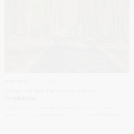
2026-05-05
Projektai
Atnaujinami dviračių takai jau džiugina
dviratininkus
Druskininkuose aktyviai vyksta darbai kurorto svečių ir vietos
gyventojų pamėgtuose pėsčiųjų ir dviračių takuose - iki vasaros
Druskininkai planuoja pilnai atnaujinti visą kurorto pėsčiųjų ir
dviračių takų tinklą, kurio bendras ilgis siekia daugiau kaip 60
kilometrų.