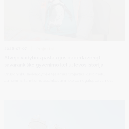
2026-07-07
Projektai
Atvejo vadybos paslaugos padeda žengti
savarankiško gyvenimo keliu: Ievos istorija
Druskininkų savivaldybėje tęsiamas projektas, kurio metu
asmenims, turintiems psichikos ar intelekto negalią, teikiamos
atvejo vadybos paslaugos. Individuali atvejo vadyba padeda ne
tik projekto dalyviams, bet ir jų artimiesiems – šeimos nelieka
vienos spręsdamos kasdienius iššūkius, nes viso proceso metu
projekto dalyvį lydi ir konsultuoja atvejo vadybininkas.