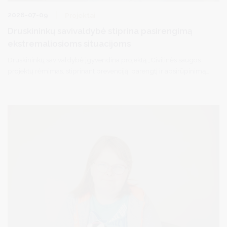
2026-07-09
Projektai
Druskininkų savivaldybė stiprina pasirengimą
ekstremaliosioms situacijoms
Druskininkų savivaldybė įgyvendina projektą „Civilinės saugos
projektų rėmimas, stiprinant prevenciją, parengtį ir apsirūpinimą
būtinų priemonių atsargomis Druskininkų savivaldybėje“. Jo
tikslas – sustiprinti savivaldybės pasirengimą ekstremaliosioms
situacijoms ir užtikrinti tinkamas sąlygas gyventojams, kurie
nelaimės ar kitos ekstremaliosios situacijos atveju laikinai būtų
apgyvendinami kolektyvinės apsaugos statiniuose.