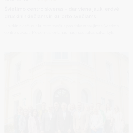
Švietimo centro skveras – dar viena jauki erdvė
druskininkiečiams ir kurorto svečiams
Druskininkiečius ir kurorto svečius pasitinka atnaujintas Švietimo
centro skveras. Modernus fontanas, nauji suoliukai, sutvarkyti
želdynai ir pavėsį teikiantys ąžuolai sukūrė jaukią erdvę poilsiui,
susitikimams ir renginiams.