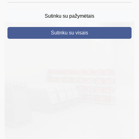
DRUSKININKAI
Sutinku su pažymėtais
SKELBIMAI
Sutinku su visais
TURIZMAS
VERSLAS
PROJEKTAI
ŠVIETIMAS
REGISTRACIJA
RENGINIAI