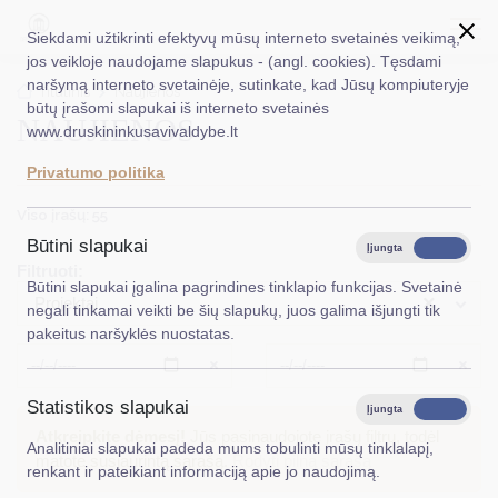
Siekdami užtikrinti efektyvų mūsų interneto svetainės veikimą,
jos veikloje naudojame slapukus - (angl. cookies). Tęsdami
naršymą interneto svetainėje, sutinkate, kad Jūsų kompiuteryje
EN
Ieškoti...
Titulinis
Naujienos
būtų įrašomi slapukai iš interneto svetainės
NAUJIENOS
www.druskininkusavivaldybe.lt
Taryba
Privatumo politika
Meras
Viso įrašų: 55
Administracija
Būtini slapukai
Įjungta
Išjungta
Filtruoti:
Veiklos sritys
Būtini slapukai įgalina pagrindines tinklapio funkcijas. Svetainė
×
Projektai
negali tinkamai veikti be šių slapukų, juos galima išjungti tik
Teisinė informacija
pakeitus naršyklės nuostatas.
Struktūra ir kontaktinė informacija
Išvalyti
Išvalyt
Statistikos slapukai
Karjera
Įjungta
Išjungta
Atkreipkite dėmesį!
Jūs pasinaudojote įrašų filtru, todėl
Analitiniai slapukai padeda mums tobulinti mūsų tinklalapį,
DUK
matote susiaurintą sąrašą.
Rodyti pilną sąrašą
renkant ir pateikiant informaciją apie jo naudojimą.
PASLAUGOS