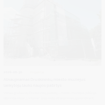
2026-06-30
Projektai
Atnaujinamas Druskininkų miesto muziejus:
lankytojų lauks naujos patirtys
Vienas gražiausių Druskininkų pastatų – miesto muziejus, įsikūręs
istorinėje viloje „Linksma“, šiuo metu atnaujinimas įgyvendinant
tarptautinį projektą „Druskininkų ir Olecko istorijos ir kultūros