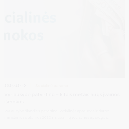
2025-12-30
Socialinė parama
Vyriausybė patvirtino – kitais metais augs įvairios
išmokos
Vyriausybė šiandien patvirtino Socialinės apsaugos ir darbo
ministerijos siūlomus 2026 m. bazinių socialinės apsaugos
išmokų dydžius, nuo kurių priklauso įvairių išmokų dydžiai 2026