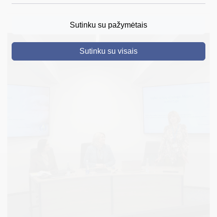
DRUSKININKAI
Sutinku su pažymėtais
SKELBIMAI
Sutinku su visais
TURIZMAS
VERSLAS
PROJEKTAI
ŠVIETIMAS
REGISTRACIJA
RENGINIAI