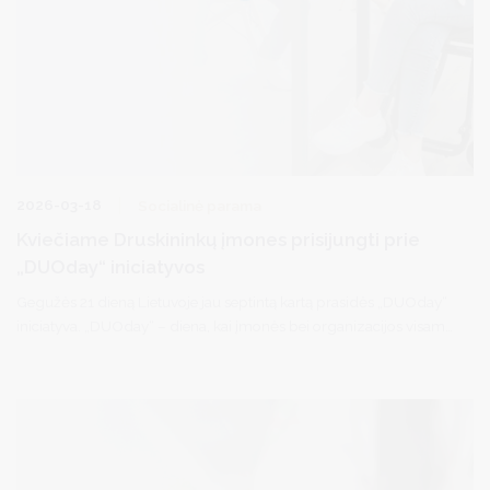
2026-03-18
Socialinė parama
Kviečiame Druskininkų įmones prisijungti prie
„DUOday“ iniciatyvos
Gegužės 21 dieną Lietuvoje jau septintą kartą prasidės „DUOday“
iniciatyva. „DUOday“ – diena, kai įmonės bei organizacijos visame
pasaulyje kviečia žmones su negalia išbandyti naujas profesijas
bei darbo roles. Šiais metais iniciatyva vyks mažiausiai 21-ame
Lietuvos mieste. Beveik pusė šimto Lietuvos darbdavių jau
pranešė apie savo dalyvavimą. Iniciatyvos koordinatoriai VšĮ
„SOPA“ pabrėžia didelę naudą, kurią darbdaviams atneša ši
patirtis, ir kviečia organizacijas iki balandžio 1 d. suskubti