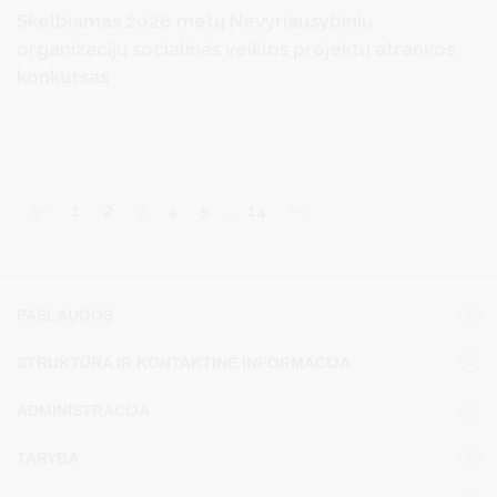
Skelbiamas 2026 metų Nevyriausybinių
organizacijų socialinės veiklos projektų atrankos
konkursas
1
2
3
4
5
…
14
PASLAUGOS
STRUKTŪRA IR KONTAKTINĖ INFORMACIJA
ADMINISTRACIJA
TARYBA