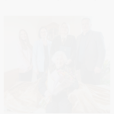
tikslą – surinkti net 350 000 vienetų ilgo galiojimo maisto
produktų. Tokio kiekio per pastaruosius penkerius metus surinkti
nepavyko, todėl ši akcija tampa ne tik simboline, bet ir itin svarbia
atsakant į augantį pagalbos poreikį.