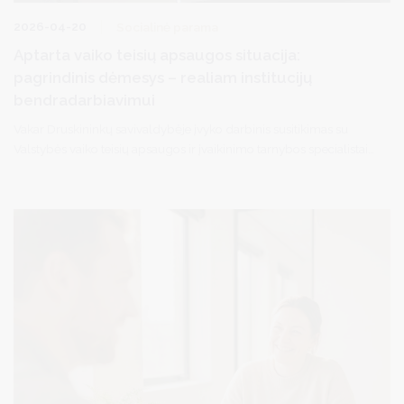
2026-04-20
Socialinė parama
Aptarta vaiko teisių apsaugos situacija:
pagrindinis dėmesys – realiam institucijų
bendradarbiavimui
Vakar Druskininkų savivaldybėje įvyko darbinis susitikimas su
Valstybės vaiko teisių apsaugos ir įvaikinimo tarnybos specialistais.
Susitikime dalyvavo vicemerė D. Brown, savivaldybės
administracijos ir socialinių paslaugų bei švietimo įstaigų vadovai
ir specialistai.