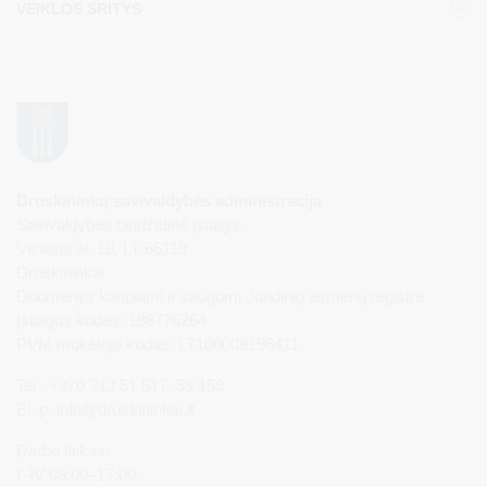
VEIKLOS SRITYS
Druskininkų savivaldybės administracija
Savivaldybės biudžetinė įstaiga,
Vilniaus al. 18, LT-66119
Druskininkai
Duomenys kaupiami ir saugomi Juridinių asmenų registre
Įstaigos kodas: 188776264
PVM mokėtojo kodas: LT100008196411
Tel.: +370 313 51 517, 59 159
El. p.
info@druskininkai.lt
Darbo laikas:
I–IV 08:00–17:00,