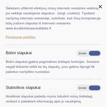
Siekdami užtikrinti efektyvų mūsų interneto svetainės veikimą,
jos veikloje naudojame slapukus - (angl. cookies). Tęsdami
naršymą interneto svetainėje, sutinkate, kad Jūsų kompiuteryje
EN
Ieškoti...
Titulinis
Naujienos
būtų įrašomi slapukai iš interneto svetainės
NAUJIENOS
www.druskininkusavivaldybe.lt
Taryba
Privatumo politika
Meras
Viso įrašų: 132
Administracija
Būtini slapukai
Įjungta
Išjungta
Filtruoti:
Veiklos sritys
Būtini slapukai įgalina pagrindines tinklapio funkcijas. Svetainė
×
Socialinė parama
negali tinkamai veikti be šių slapukų, juos galima išjungti tik
Teisinė informacija
pakeitus naršyklės nuostatas.
Struktūra ir kontaktinė informacija
Išvalyti
Išvalyt
Statistikos slapukai
Karjera
Įjungta
Išjungta
Atkreipkite dėmesį!
Jūs pasinaudojote įrašų filtru, todėl
Analitiniai slapukai padeda mums tobulinti mūsų tinklalapį,
DUK
matote susiaurintą sąrašą.
Rodyti pilną sąrašą
renkant ir pateikiant informaciją apie jo naudojimą.
PASLAUGOS