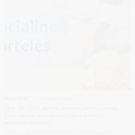
užsiregistruoti į „DUOday“.
2026-03-18
Socialinė parama
Apie 160 tūkst. sunkiau besiverčiančių žmonių
kovo mėnesį sulauks piniginės paramos į
socialines korteles
Kovo 20 d. beveik 160 tūkst. nepasiturinčių asmenų sulauks