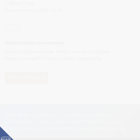
V 08:00–15:00
Pietų pertrauka 12:00–12:45
Naujienlaiškio prenumerata
Norite sužinoti naujienas pirmieji, apie jas paskelbus
mūsų svetainėje? Prenumeruokite naujienlaiškį.
PRENUMERUOTI
Visos teisės saugomos. © Druskininkų savivaldybės
administracija. Kopijuoti, dauginti, platinti galima tik gavus
raštišką Druskininkų savivaldybės administracijos sutikimą.
BDAR