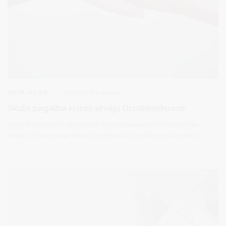
2026-01-02
Socialinė parama
Skubi pagalba krizės atveju Druskininkuose
Jeigu žmogus dėl negalios ar sunkios sveikatos būklės laikinai
negali likti namuose vienas, o artimieji ar jį prižiūrintys asmenys
dėl krizės negali suteikti pagalbos (liga, nelaimė, hospitalizacija,
emocinė krizė ir pan.), pagalba suteikiama nedelsiant.