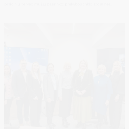
piniginių pervedimų į jų pasirinkto prekybos tinklo socialines
korteles. Už gautas lėšas jie patys galės įsigyti reikalingų maisto
produktų ir kitų būtinojo vartojimo prekių pasirinktame prekybos
tinkle. Pervedimai į socialines korteles – tai 2021–2027 m.
Materialinio nepritekliaus mažinimo programos parama. Beveik
90 tūkst. sunkiau besiverčiančių asmenų per I ketvirtį papildomai
atsiims maisto donacijas „Maisto banko“ atiduotuvėse.