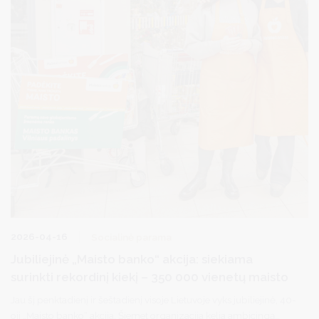
2026-04-16
Socialinė parama
Jubiliejinė „Maisto banko“ akcija: siekiama
surinkti rekordinį kiekį – 350 000 vienetų maisto
Jau šį penktadienį ir šeštadienį visoje Lietuvoje vyks jubiliejinė, 40-
oji „Maisto banko“ akcija. Šiemet organizacija kelia ambicingą