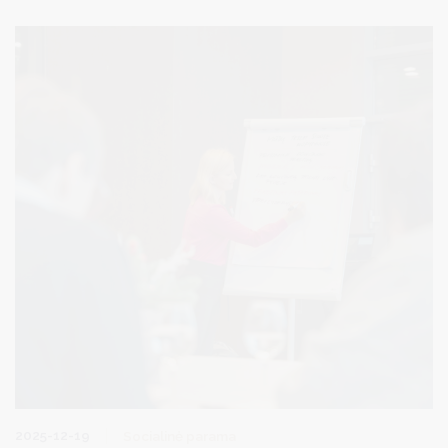
metais. Baziniai dydžiai, palyginus su 2025 m., padidės 5,2-5,7
proc.
2025-12-19
Socialinė parama