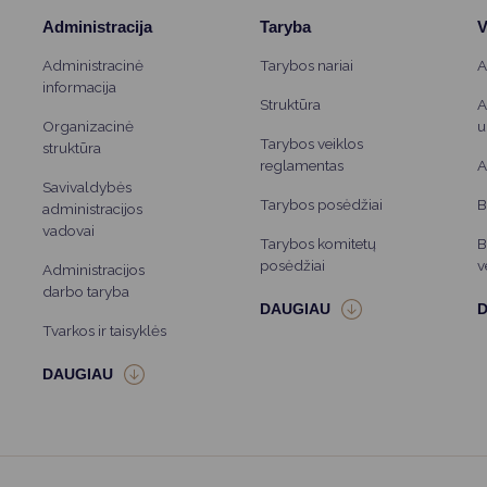
Administracija
Taryba
V
Administracinė
Tarybos nariai
A
informacija
Struktūra
A
Organizacinė
u
Tarybos veiklos
struktūra
reglamentas
A
Savivaldybės
Tarybos posėdžiai
B
administracijos
vadovai
Tarybos komitetų
B
posėdžiai
v
Administracijos
darbo taryba
Tvarkos ir taisyklės