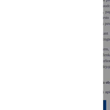
kurti sudarymas, panaudoj
– Druskininkų širdis, pag
Vilniaus alėja yra miesto
miesto dalies kultūros pa
Rekonstruojant 
laistymo sistema, pareng
Druskininkams, 
ciklo alėją. Zodiako ženk
savotiška M. K. Čiurlio
Anksčiau Vilniaus alėjoj
kurorto erdvėse.
Planuojama obj
Daugiau informacijos ap