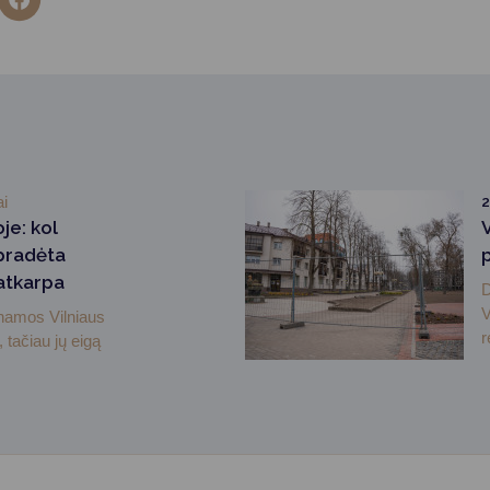
ai
2
je: kol
V
 pradėta
 atkarpa
D
V
inamos Vilniaus
r
, tačiau jų eigą