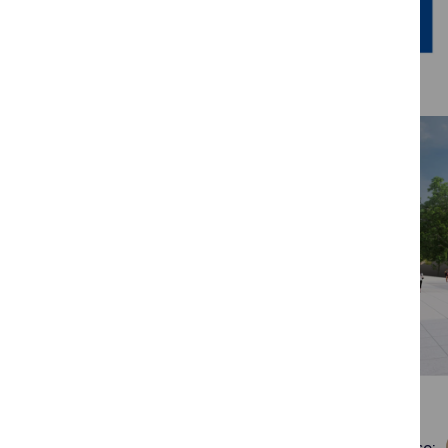
Galerija
Dalintis soc. tinkluose: