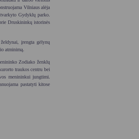
onstruojama Vilniaus alėja
 sutvarkyto Gydyklų parko.
prie Druskininkų istorinės
 želdynai, įrengta gėlynų
io atminimą.
menininko Zodiako ženklų
kurorto traukos centru bei
vos menininkui jungtimi.
anuojama pastatyti kitose