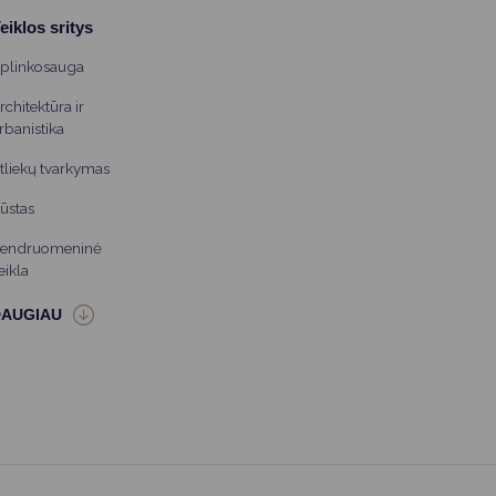
eiklos sritys
plinkosauga
rchitektūra ir
rbanistika
tliekų tvarkymas
ūstas
endruomeninė
eikla