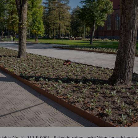
Vartotojų teisių apsauga
Pranešėjų apsauga
Asmens duomenų apsauga
ojektą Nr. 21-312-P-0001 „Palankių sąlygų privačioms investicijoms pr