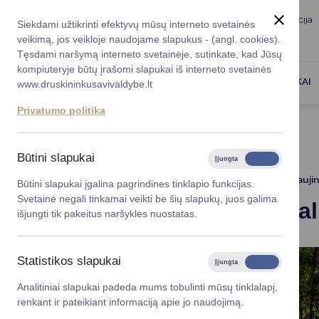
Taryba
Meras
Administracija
Siekdami užtikrinti efektyvų mūsų interneto svetainės
Karjera
DUK
veikimą, jos veikloje naudojame slapukus - (angl. cookies).
Registruokitės priėmi
Administracin
Tęsdami naršymą interneto svetainėje, sutinkate, kad Jūsų
kompiuteryje būtų įrašomi slapukai iš interneto svetainės
Darbotvarkė
Savivaldybės 
PASLAUGOS
DRUSKININKAI
www.druskininkusavivaldybe.lt
vadovai
Kontaktai
Privatumo politika
Planavimo do
Titulinis
Projektai
Vilniaus al. rekonstrukcija
Vicemerai
Korupcijos pre
Būtini slapukai
Įjungta
Išjungta
Mero patarėja
Viešieji pirkim
2024 08 22
Atnauji
Būtini slapukai įgalina pagrindines tinklapio funkcijas.
Svetainė negali tinkamai veikti be šių slapukų, juos galima
Vilniaus a
Lygios galim
išjungti tik pakeitus naršyklės nuostatas.
Savivaldybės
projektai
Statistikos slapukai
Įjungta
Išjungta
Finansų valdym
Analitiniai slapukai padeda mums tobulinti mūsų tinklalapį,
renkant ir pateikiant informaciją apie jo naudojimą.
Organizacinė 