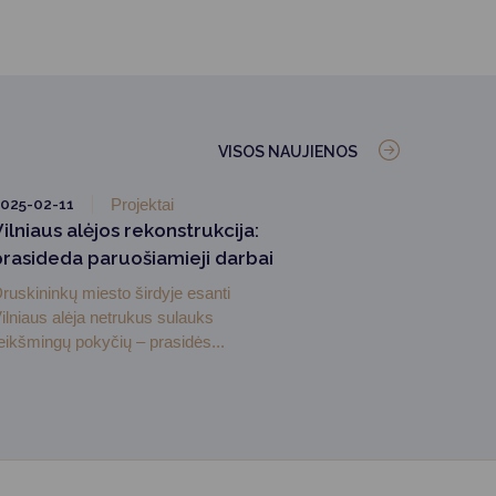
VISOS NAUJIENOS
025-02-11
Projektai
ilniaus alėjos rekonstrukcija:
prasideda paruošiamieji darbai
ruskininkų miesto širdyje esanti
ilniaus alėja netrukus sulauks
eikšmingų pokyčių – prasidės...