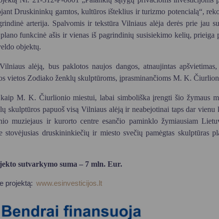
ant Druskininkų gamtos, kultūros išteklius ir turizmo potencialą“, rek
rindinė arterija. Spalvomis ir tekstūra Vilniaus alėja derės prie jau
 plano funkcinė ašis ir vienas iš pagrindinių susisiekimo kelių, prieiga 
veldo objektų.
Vilniaus alėją, bus paklotos naujos dangos, atnaujintas apšvietimas,
tos vietos Zodiako ženklų skulptūroms, įprasminančioms M. K. Čiurlion
kaip M. K. Čiurlionio miestui, labai simboliška įrengti šio žymaus 
lų skulptūros papuoš visą Vilniaus alėją ir neabejotinai taps dar vienu 
nio muziejaus ir kurorto centre esančio paminklo žymiausiam Lietu
e stovėjusias druskininkiečių ir miesto svečių pamėgtas skulptūras pl
ekto sutvarkymo suma – 7 mln. Eur.
ie projektą:
www.esinvesticijos.lt