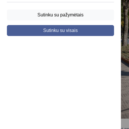
Sutinku su pažymėtais
Sutinku su visais
Įgyvendinant pr