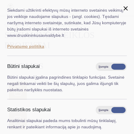
Siekdami užtikrinti efektyvų mūsų interneto svetainės veikimą,
jos veikloje naudojame slapukus - (angl. cookies). Tęsdami
naršymą interneto svetainėje, sutinkate, kad Jūsų kompiuteryje
EN
Ieškoti...
Titulinis
Socialinės veiklos projektai
būtų įrašomi slapukai iš interneto svetainės
SOCIALINĖS VEIKLOS
www.druskininkusavivaldybe.lt
Taryba
PROJEKTAI
Privatumo politika
Meras
Administracija
FORMOS
Būtini slapukai
Įjungta
Išjungta
Veiklos sritys
Būtini slapukai įgalina pagrindines tinklapio funkcijas. Svetainė
negali tinkamai veikti be šių slapukų, juos galima išjungti tik
Teisinė informacija
pakeitus naršyklės nuostatas.
Paraiškos forma
Struktūra ir kontaktinė informacija
Statistikos slapukai
Karjera
Įjungta
Išjungta
Analitiniai slapukai padeda mums tobulinti mūsų tinklalapį,
Deklaracija
DUK
renkant ir pateikiant informaciją apie jo naudojimą.
PASLAUGOS