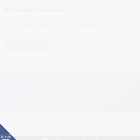
Naujienlaiškio prenumerata
Norite sužinoti naujienas pirmieji, apie jas paskelbus
mūsų svetainėje? Prenumeruokite naujienlaiškį.
PRENUMERUOTI
Visos teisės saugomos. © Druskininkų savivaldybės
administracija. Kopijuoti, dauginti, platinti galima tik gavus
raštišką Druskininkų savivaldybės administracijos sutikimą.
BDAR