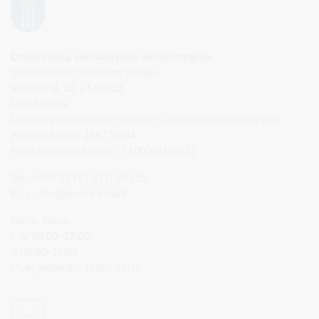
Druskininkų savivaldybės administracija
Savivaldybės biudžetinė įstaiga,
Vilniaus al. 18, LT-66119
Druskininkai
Duomenys kaupiami ir saugomi Juridinių asmenų registre
Įstaigos kodas: 188776264
PVM mokėtojo kodas: LT100008196411
Tel.: +370 313 51 517, 59 159
El. p.
info@druskininkai.lt
Darbo laikas:
I–IV 08:00–17:00,
V 08:00–15:00
Pietų pertrauka 12:00–12:45