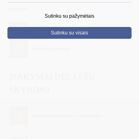
DRUSKININKAI
Sutinku su pažymėtais
Projekto paraiškos vertinimo anketa
SKELBIMAI
Sutinku su visais
TURIZMAS
VERSLAS
Ataskaita 4priedas
PROJEKTAI
ŠVIETIMAS
ĮSAKYMAI DĖL LĖŠŲ
REGISTRACIJA
SKYRIMO
RENGINIAI
2023 metų projektai ir skirtos lėšos