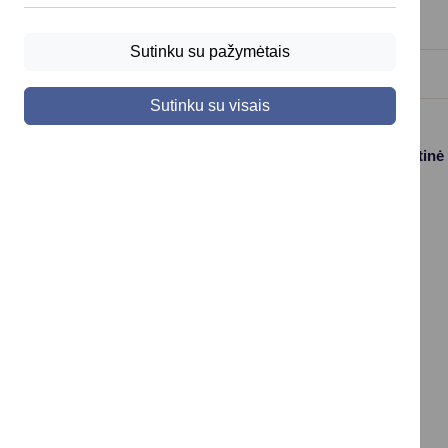
2021
Sutinku su pažymėtais
Sutinku su visais
Paslaugos
Struktūra ir kontaktinė
informacija
Gyvenamosios
Asmenų
vietos deklaravimas
aptarnavimas
Civilinės būklės
Kontaktai
aktų įrašai
Konsultavimasis su
Vaikas +
visuomene
Socialinė apsauga
Valdymo struktūros
ir parama
schema
Verslo licencijos ir
Savivaldybės
leidimai
įstaigos