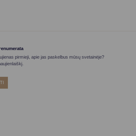
prenumerata
aujienas pirmieji, apie jas paskelbus mūsų svetainėje?
ujienlaiškį.
TI