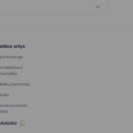
eiklos sritys
plinkosauga
rchitektūra ir
rbanistika
tliekų tvarkymas
ūstas
endruomeninė
eikla