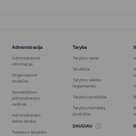
Vartotojų teisių apsauga
Pranešėjų apsauga
Asmens duomenų apsauga
Administracija
Taryba
V
Administracinė
Tarybos nariai
A
informacija
Struktūra
A
Organizacinė
u
Tarybos veiklos
struktūra
reglamentas
A
Savivaldybės
Tarybos posėdžiai
B
administracijos
vadovai
Tarybos komitetų
B
posėdžiai
v
Administracijos
darbo taryba
Tvarkos ir taisyklės