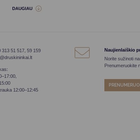
Naujienlaiškio 
0 313 51 517, 59 159
o@druskininkai.lt
Norite sužinoti n
Prenumeruokite na
kas:
00–17:00,
–15:00
PRENUMERUO
trauka 12:00–12:45