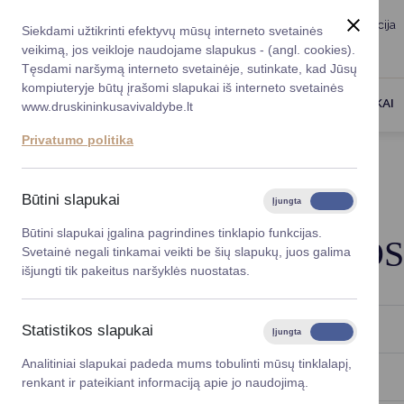
Taryba
Meras
Administracija
Siekdami užtikrinti efektyvų mūsų interneto svetainės
Karjera
DUK
veikimą, jos veikloje naudojame slapukus - (angl. cookies).
Registruokitės priėmi
Administracin
Tęsdami naršymą interneto svetainėje, sutinkate, kad Jūsų
kompiuteryje būtų įrašomi slapukai iš interneto svetainės
Darbotvarkė
Savivaldybės 
PASLAUGOS
DRUSKININKAI
www.druskininkusavivaldybe.lt
vadovai
Kontaktai
Privatumo politika
Planavimo do
Titulinis
Taryba
Tarybos veiklos ataskaitos
Vicemerai
Korupcijos pre
Būtini slapukai
Įjungta
Išjungta
Mero patarėja
2023-04-27
Atnaujinimo data: 2025-04-29
Viešieji pirkim
Būtini slapukai įgalina pagrindines tinklapio funkcijas.
TARYBOS VEIKLOS
Svetainė negali tinkamai veikti be šių slapukų, juos galima
Lygios galim
išjungti tik pakeitus naršyklės nuostatas.
Savivaldybės
projektai
2023
Statistikos slapukai
Įjungta
Išjungta
Finansų valdym
Analitiniai slapukai padeda mums tobulinti mūsų tinklalapį,
2022
renkant ir pateikiant informaciją apie jo naudojimą.
Organizacinė 