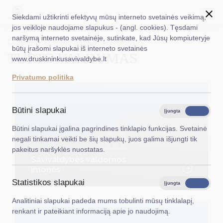
Siekdami užtikrinti efektyvų mūsų interneto svetainės veikimą,
jos veikloje naudojame slapukus - (angl. cookies). Tęsdami
naršymą interneto svetainėje, sutinkate, kad Jūsų kompiuteryje
EN
Ieškoti...
Titulinis
Veiklos sritys
Turto valdymas
būtų įrašomi slapukai iš interneto svetainės
TURTO VALDYMAS
www.druskininkusavivaldybe.lt
Taryba
Privatumo politika
Meras
Administracija
Būtini slapukai
Įjungta
Išjungta
Veiklos sritys
Būtini slapukai įgalina pagrindines tinklapio funkcijas. Svetainė
negali tinkamai veikti be šių slapukų, juos galima išjungti tik
Teisinė informacija
pakeitus naršyklės nuostatas.
Savivaldybės valdomos
Struktūra ir kontaktinė informacija
įmonės
Statistikos slapukai
Karjera
Įjungta
Išjungta
Analitiniai slapukai padeda mums tobulinti mūsų tinklalapį,
DUK
renkant ir pateikiant informaciją apie jo naudojimą.
PASLAUGOS