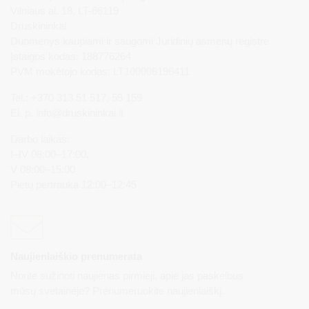
Vilniaus al. 18, LT-66119
Druskininkai
Duomenys kaupiami ir saugomi Juridinių asmenų registre
Įstaigos kodas: 188776264
PVM mokėtojo kodas: LT100008196411
Tel.: +370 313 51 517, 59 159
El. p.
info@druskininkai.lt
Darbo laikas:
I–IV 08:00–17:00,
V 08:00–15:00
Pietų pertrauka 12:00–12:45
Naujienlaiškio prenumerata
Norite sužinoti naujienas pirmieji, apie jas paskelbus
mūsų svetainėje? Prenumeruokite naujienlaiškį.