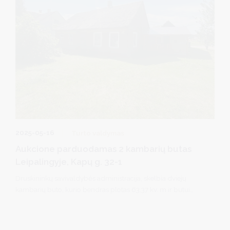
2025-05-16
Turto valdymas
Aukcione parduodamas 2 kambarių butas
Leipalingyje, Kapų g. 32-1
Druskininkų savivaldybės administracija, skelbia dviejų
kambarių buto, kurio bendras plotas 63,37 kv. m ir butui
priskirtos 0,0456 ha ploto sklypo dalies
bendrame 0,0900 ha ploto valstybinės žemės sklype,
Druskininkų sav., Leipalingyje, Kapų g. 32 viešą turto