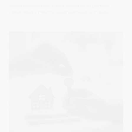
Viešojo konkurso būdu 2 metų laikotarpiui (su galimybe
pratęsti sutarti 2 metams) išnuomojama 230 kv. m ploto
Nemuno vandens turizmo stacionari keleivinė prieplauka,
esanti Druskininkuose (toliau – Turtas).