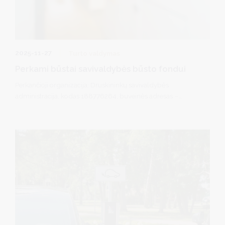
2025-11-27
Turto valdymas
Perkami būstai savivaldybės būsto fondui
Perkančioji organizacija: Druskininkų savivaldybės
administracija, kodas 188776264, buveinės adresas –
Vilniaus al. 18, 66119 Druskininkai.