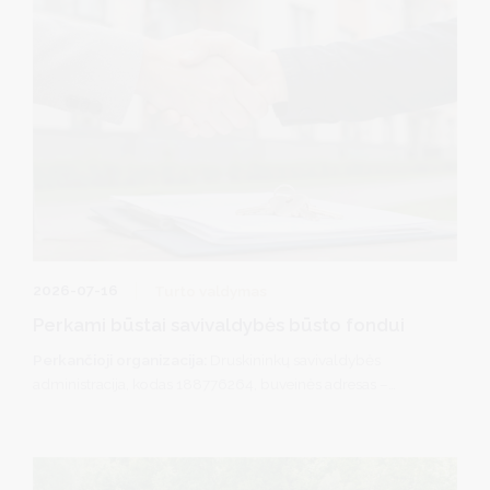
2026-07-16
Turto valdymas
Perkami būstai savivaldybės būsto fondui
Perkančioji organizacija:
Druskininkų savivaldybės
administracija, kodas 188776264, buveinės adresas –
Vilniaus al. 18, 66119 Druskininkai.