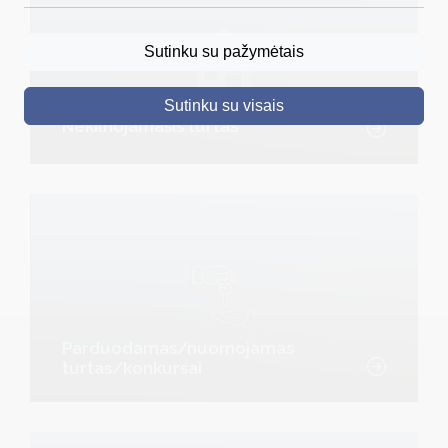
DRUSKININKAI
Sutinku su pažymėtais
SKELBIMAI
Sutinku su visais
TURIZMAS
Nekilnojamasis turtas
VERSLAS
PROJEKTAI
ŠVIETIMAS
REGISTRACIJA
RENGINIAI
Parduodamas/nuomojamas
turtas/konkursai