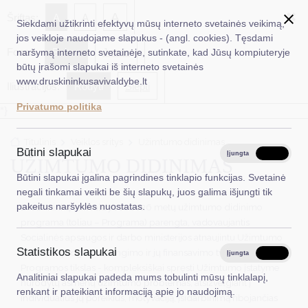
✖
A
Šriftas:
A
A
Siekdami užtikrinti efektyvų mūsų interneto svetainės veikimą,
jos veikloje naudojame slapukus - (angl. cookies). Tęsdami
Fonas:
Baltas
Juoda
naršymą interneto svetainėje, sutinkate, kad Jūsų kompiuteryje
EN
Ieškoti...
būtų įrašomi slapukai iš interneto svetainės
www.druskininkusavivaldybe.lt
Iliustracijos:
Rodyti
Slėpti
Taryba
Privatumo politika
*}
Meras
Titulinis
Veiklos sritys
Užimtumo didinimas
Administracija
Būtini slapukai
Įjungta
Išjungta
UŽIMTUMO DIDINIMAS
Veiklos sritys
Būtini slapukai įgalina pagrindines tinklapio funkcijas. Svetainė
negali tinkamai veikti be šių slapukų, juos galima išjungti tik
Teisinė informacija
pakeitus naršyklės nuostatas.
Druskininkų savivaldybės 2026 metų užimtumo didinimo
programa (toliau – Programa) parengta, vadovaujantis
Struktūra ir kontaktinė informacija
Socialinės apsaugos ir darbo ministerijos atnaujintu Užimtumo
Statistikos slapukai
didinimo programų rengimo ir jų finansavimo tvarkos aprašu.
Karjera
Įjungta
Išjungta
Programos tikslas - kompleksiškai spręsti Užimtumo įstatyme
Analitiniai slapukai padeda mums tobulinti mūsų tinklalapį,
DUK
nurodytų asmenų užimtumo problemas, atsižvelgiant į
renkant ir pateikiant informaciją apie jo naudojimą.
individualius jų poreikius, motyvaciją, įsidarbinimą ribojančias
PASLAUGOS