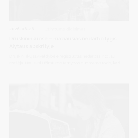
2026-06-26
Užimtumo didinimas
Druskininkuose – mažiausias nedarbo lygis
Alytaus apskrityje
Druskininkų savivaldybėje registruotas nedarbas ir toliau
mažėja. Naujausi Užimtumo tarnybos duomenys rodo, kad
birželio 1 d. registruotas nedarbas savivaldybėje siekė 6,2
proc. ir buvo mažiausias tarp visų Alytaus apskrities
savivaldybių. Per mėnesį nedarbo lygis kurorte sumažėjo 0,2
proc. punkto, o per metus – net 1,6 proc. punkto.