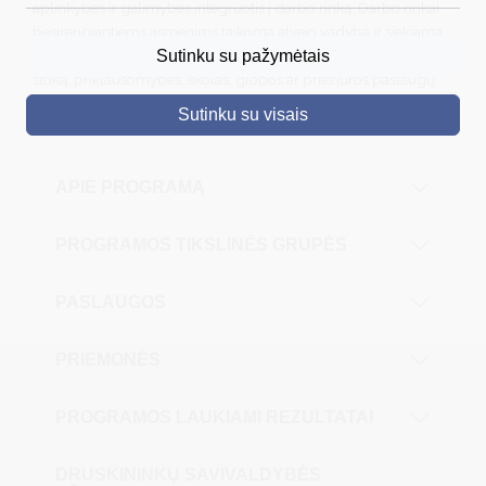
aplinkybes ir galimybes integruotis į darbo rinką. Darbo rinkai
besirengiantiems asmenims taikoma atvejo vadyba ir siekiama
DRUSKININKAI
pašalinti pagrindines užimtumą ribojančias kliūtis (motyvacijos
Sutinku su pažymėtais
stoką, priklausomybes, skolas, globos ar priežiūros paslaugų
SKELBIMAI
trūkumą, susisiekimo problemas ir kt.)
Sutinku su visais
TURIZMAS
VERSLAS
APIE PROGRAMĄ
PROJEKTAI
PROGRAMOS TIKSLINĖS GRUPĖS
ŠVIETIMAS
REGISTRACIJA
PASLAUGOS
RENGINIAI
PRIEMONĖS
PROGRAMOS LAUKIAMI REZULTATAI
DRUSKININKŲ SAVIVALDYBĖS