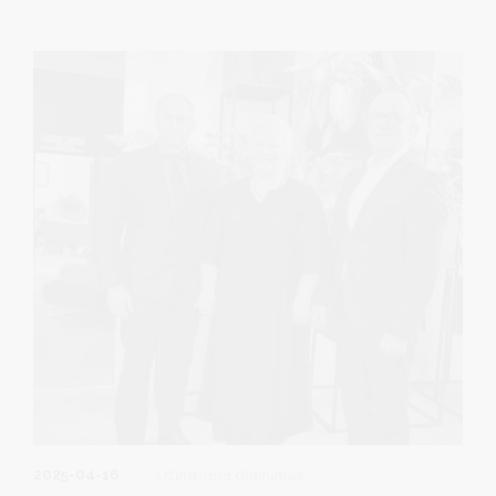
naujomis technologijomis. Būtent apie tai diskutavo
Druskininkų savivaldybės ir Lietuvos Užimtumo tarnybos
vadovai, kartu atsakingų sričių specialistais.
2025-04-16
Užimtumo didinimas