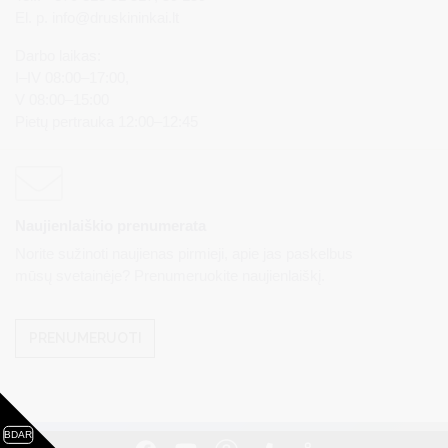
El. p.
info@druskininkai.lt
Darbo laikas:
I–IV 08:00–17:00,
V 08:00–15:00
Pietų pertrauka 12:00–12:45
Naujienlaiškio prenumerata
Norite sužinoti naujienas pirmieji, apie jas paskelbus
mūsų svetainėje? Prenumeruokite naujienlaiškį.
PRENUMERUOTI
BDAR