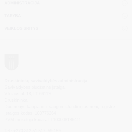
ADMINISTRACIJA
TARYBA
VEIKLOS SRITYS
Druskininkų savivaldybės administracija
Savivaldybės biudžetinė įstaiga,
Vilniaus al. 18, LT-66119
Druskininkai
Duomenys kaupiami ir saugomi Juridinių asmenų registre
Įstaigos kodas: 188776264
PVM mokėtojo kodas: LT100008196411
Tel.: +370 313 51 517, 59 159