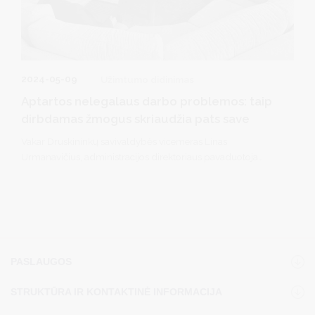
2024-05-09
Užimtumo didinimas
Aptartos nelegalaus darbo problemos: taip
dirbdamas žmogus skriaudžia pats save
Vakar Druskininkų savivaldybės vicemeras Linas
Urmanavičius, administracijos direktoriaus pavaduotoja
Diana Brown ir Socialinės paramos skyriaus vedėja Ligita
Baranauskienė susitiko su Valstybinės darbo inspekcijos
Alytaus skyriaus vadovu Vytautu Gegužiu, Užimtumo
tarnybos Druskininkų skyriaus vedėja Danute Naujaliene ir
Savivaldybės užimtumo programos atvejo vadybininku
Aurimu Pelecku.
PASLAUGOS
STRUKTŪRA IR KONTAKTINĖ INFORMACIJA