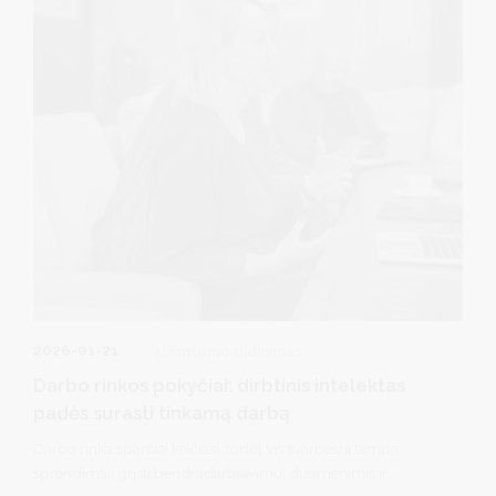
2026-01-21
Užimtumo didinimas
Darbo rinkos pokyčiai: dirbtinis intelektas
padės surasti tinkamą darbą
Darbo rinka sparčiai keičiasi, todėl vis svarbesni tampa
sprendimai, grįsti bendradarbiavimu, duomenimis ir