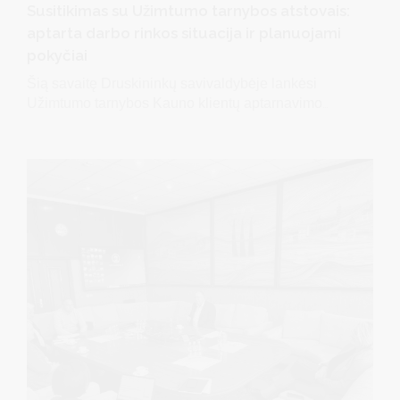
Susitikimas su Užimtumo tarnybos atstovais:
aptarta darbo rinkos situacija ir planuojami
pokyčiai
Šią savaitę Druskininkų savivaldybėje lankėsi
Užimtumo tarnybos Kauno klientų aptarnavimo
departamento direktorius Tautvydas Bielozarevičius
ir Druskininkų skyriaus vedėja Danutė Naujalienė.
Susitikimo su savivaldybės atstovais metu buvo
aptarta esama užimtumo situacija ir
bendradarbiavimo stiprinimo galimybės.