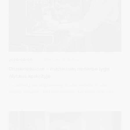
2026-06-08
Užimtumo didinimas
Druskininkuose – mažiausias nedarbo lygis
Alytaus apskrityje
Druskininkų savivaldybėje registruotas nedarbas ir toliau
mažėja. Naujausi Užimtumo tarnybos duomenys rodo, kad
gegužės 1 dieną registruotas nedarbas mūsų savivaldybėje
siekė 6,4 proc. darbingo amžiaus gyventojų – tai mažiausias
rodiklis ne tik Alytaus apskrityje, bet ir vienas geriausių
Lietuvoje.