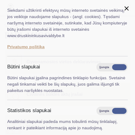
Siekdami užtikrinti efektyvų mūsų interneto svetainės veikimą,
jos veikloje naudojame slapukus - (angl. cookies). Tęsdami
naršymą interneto svetainėje, sutinkate, kad Jūsų kompiuteryje
EN
Ieškoti...
Titulinis
Paslaugos
būtų įrašomi slapukai iš interneto svetainės
PASLAUGOS
www.druskininkusavivaldybe.lt
Taryba
Privatumo politika
Meras
Gyvenamosios vietos deklaravimas
Administracija
Būtini slapukai
Įjungta
Išjungta
Veiklos sritys
Būtini slapukai įgalina pagrindines tinklapio funkcijas. Svetainė
negali tinkamai veikti be šių slapukų, juos galima išjungti tik
Teisinė informacija
pakeitus naršyklės nuostatas.
Civilinės būklės aktų įrašai
Struktūra ir kontaktinė informacija
Statistikos slapukai
Karjera
Įjungta
Išjungta
Analitiniai slapukai padeda mums tobulinti mūsų tinklalapį,
DUK
Vaikas +
renkant ir pateikiant informaciją apie jo naudojimą.
PASLAUGOS