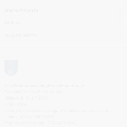
ADMINISTRACIJA
TARYBA
VEIKLOS SRITYS
Druskininkų savivaldybės administracija
Savivaldybės biudžetinė įstaiga,
Vilniaus al. 18, LT-66119
Druskininkai
Duomenys kaupiami ir saugomi Juridinių asmenų registre
Įstaigos kodas: 188776264
PVM mokėtojo kodas: LT100008196411