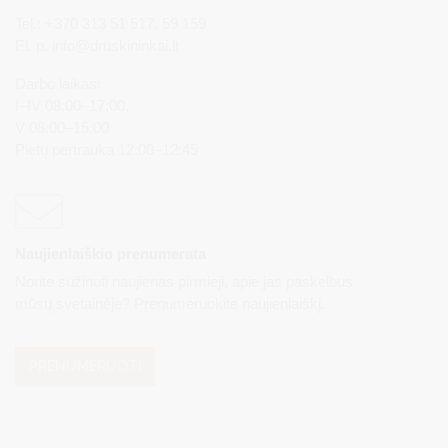
Tel.: +370 313 51 517, 59 159
El. p.
info@druskininkai.lt
Darbo laikas:
I–IV 08:00–17:00,
V 08:00–15:00
Pietų pertrauka 12:00–12:45
Naujienlaiškio prenumerata
Norite sužinoti naujienas pirmieji, apie jas paskelbus
mūsų svetainėje? Prenumeruokite naujienlaiškį.
PRENUMERUOTI