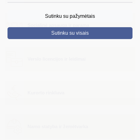
DRUSKININKAI
Sutinku su pažymėtais
SKELBIMAI
Socialinė apsauga ir parama
Sutinku su visais
TURIZMAS
VERSLAS
Verslo licencijos ir leidimai
PROJEKTAI
ŠVIETIMAS
REGISTRACIJA
Kurorto rinkliava
RENGINIAI
Namo statyba ir žemėtvarka