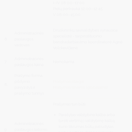
I–IV 08:00–17:00
Pietų pertrauka 12:00–12:45
V 08:00–15:00
Druskininkų savivaldybės vyriausioji
Administracinės
specialistė - tarpinstitucinio
6.
paslaugos
bendradarbiavimo koordinatorė Agnė
vadovas
Volckevičienė
Administracinės
7.
Nemokama
paslaugos kaina
Prašymo forma,
pildymo
Prašymas įstaigai
8.
pavyzdys ir
Prašymas tėvams (globėjams)
prašymo turinys
Prašymas turi būti:
Parašytas valstybine kalba arba
turėti vertimą į valstybinę kalbą,
Administracinės
kurio tikrumas būtų paliudytas
9.
paslaugos teikimo