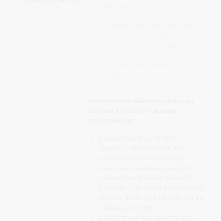
įstatymas
Dėl vaiko minimalios ir vidutinės
priežiūros priemonių, auklėjamojo
poveikio priemonės įgyvendinimo
druskininkų savivaldybėje
organizavimo, koordinavimo ir
kontrolės tvarkos aprašo
patvirtinimo
Koordinuotai teikiamų paslaugų
skyrimo ir teikimo klausimai
svarstomi, kai:
gautas Vaiko tėvų (globėjų,
rūpintojų) prašymas kartu su
pavienes švietimo pagalbos,
socialines ar sveikatos priežiūros
paslaugas teikusios ar teikiančios
institucijos, įstaigos ar organizacijos
siūlymu dėl Koordinuotai teikiamų
paslaugų skyrimo;
su prašymu kreipiasi institucijos,