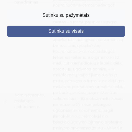
pavadinimas
Koordinuotai teikiamos paslaugos)
DRUSKININKAI
Sutinku su pažymėtais
Koordinuotai teikiamų paslaugų
tikslas
– sudaryti palankias sąlygas
SKELBIMAI
vaiko gerovei, padedant jo tėvams
Sutinku su visais
(globėjams, rūpintojams) kurti saugią
TURIZMAS
aplinką, užtikrinti gyvenimo, asmeninių
VERSLAS
bei socialinių ryšių kokybę.
Koordinuotai teikiamos paslaugos
PROJEKTAI
teikiamos vaikams nuo gimimo iki 18
metų (turintiems didelių ir labai didelių
ŠVIETIMAS
specialiųjų ugdymosi poreikių – iki
mokslo metų, kuriais jiems sueina 21
REGISTRACIJA
metai, pabaigos, o tiems, kurie dėl ligos
mokėsi su pertraukomis ir pateikė tokių
RENGINIAI
pertraukų priežastį pagrindžiančius
Administracinės
dokumentus, – iki mokslo metų, kuriais
2.
paslaugos
jiems sueina 23 metai, pabaigos),
apibūdinimas
ugdomiems (mokomiems) pagal
ikimokyklinio, priešmokyklinio,
bendrojo ugdymo, pirminio profesinio
mokymo programas (toliau – Vaikas) ir