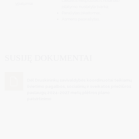
Lietuvos Respublikos notariato
ypatumai
įstatymo nustatyta tvarka;
Parašytas įskaitomai;
Asmens pasirašytas.
SUSIJĘ DOKUMENTAI
Dėl Druskininkų savivaldybės koordinuotai teikiamų
švietimo pagalbos, socialinių ir sveikatos priežiūros
paslaugų 2024-2027 metų plėtros plano
patvirtinimo