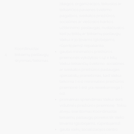
įstaigos, organizacijos, teikusios ar
teikiančios pavienes švietimo
pagalbos, sveikatos priežiūros,
socialines ar viešosios tvarkos
užtikrinimo paslaugas, nustačiusios,
kad jų teiktų ar teikiamų paslaugų
Vaikui ir jo tėvams (globėjams,
rūpintojams) nepakanka;
Koordinuotai
gautas minimalios priežiūros
4.
teikiamų paslaugų
priemonės vykdytojo (-ų) ir kitų,
skyrimas/teikimas
Vaikui teikiančių švietimo, socialines
ar sveikatos priežiūros paslaugas
specialistų pranešimas, kad Vaikui
taikoma (-os) minimalios priežiūros
priemonė (-ės) yra neveiksminga (-
os);
priimamas sprendimas Vaikui skirti
vidutinės priežiūros priemonę. Tokiu
atveju svarstomas Koordinuotai
teikiamų paslaugų poreikis tik Vaiko
tėvams (globėjams, rūpintojams);
gauta vaikų socializacijos centro