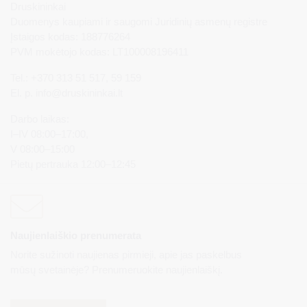
Druskininkai
Duomenys kaupiami ir saugomi Juridinių asmenų registre
Įstaigos kodas: 188776264
PVM mokėtojo kodas: LT100008196411
Tel.: +370 313 51 517, 59 159
El. p.
info@druskininkai.lt
Darbo laikas:
I–IV 08:00–17:00,
V 08:00–15:00
Pietų pertrauka 12:00–12:45
Naujienlaiškio prenumerata
Norite sužinoti naujienas pirmieji, apie jas paskelbus
mūsų svetainėje? Prenumeruokite naujienlaiškį.