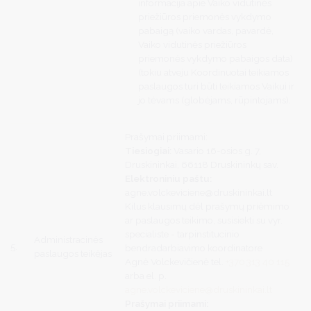
informacija apie Vaiko vidutinės
priežiūros priemonės vykdymo
pabaigą (vaiko vardas, pavardė,
Vaiko vidutinės priežiūros
priemonės vykdymo pabaigos data)
(tokiu atveju Koordinuotai teikiamos
paslaugos turi būti teikiamos Vaikui ir
jo tėvams (globėjams, rūpintojams).
Prašymai priimami:
Tiesiogiai:
Vasario 16-osios g. 7,
Druskininkai, 66118 Druskininkų sav.
Elektroniniu paštu:
agne.volckeviciene@druskininkai.lt
Kilus klausimų dėl prašymų priėmimo
ar paslaugos teikimo, susisiekti su vyr.
specialiste - tarpinstitucinio
Administracinės
5.
bendradarbiavimo koordinatore
paslaugos teikėjas
Agnė Volckevičienė tel.
+370 313 40 115
arba el. p.
agne.volckeviciene@druskininkai.lt
Prašymai priimami: