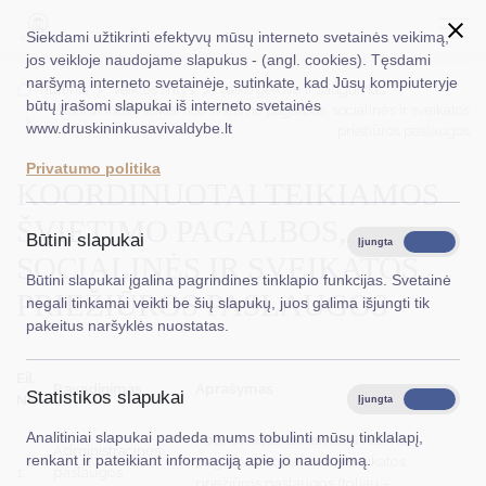
Siekdami užtikrinti efektyvų mūsų interneto svetainės veikimą,
jos veikloje naudojame slapukus - (angl. cookies). Tęsdami
naršymą interneto svetainėje, sutinkate, kad Jūsų kompiuteryje
EN
Ieškoti...
Titulinis
Veiklos sritys
Vaiko gerovė ir saugumas
būtų įrašomi slapukai iš interneto svetainės
Koordinuotai teikiamos švietimo pagalbos, socialinės ir sveikatos
www.druskininkusavivaldybe.lt
priežiūros paslaugos
Taryba
Privatumo politika
KOORDINUOTAI TEIKIAMOS
Meras
ŠVIETIMO PAGALBOS,
Administracija
Būtini slapukai
Įjungta
Išjungta
SOCIALINĖS IR SVEIKATOS
Veiklos sritys
Būtini slapukai įgalina pagrindines tinklapio funkcijas. Svetainė
PRIEŽIŪROS PASLAUGOS
negali tinkamai veikti be šių slapukų, juos galima išjungti tik
Teisinė informacija
pakeitus naršyklės nuostatas.
Struktūra ir kontaktinė informacija
Eil.
Pavadinimas
Aprašymas
Statistikos slapukai
Karjera
Nr.
Įjungta
Išjungta
Analitiniai slapukai padeda mums tobulinti mūsų tinklalapį,
Koordinuotai teikiamos švietimo
DUK
Administracinės
renkant ir pateikiant informaciją apie jo naudojimą.
pagalbos, socialinės ir sveikatos
1.
paslaugos
priežiūros paslaugos (toliau –
PASLAUGOS