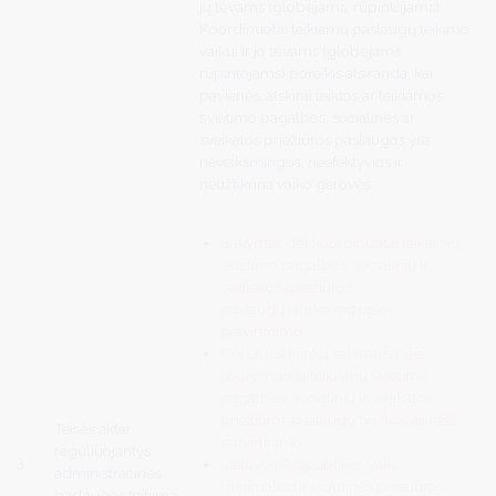
jų tėvams (globėjams, rūpintojams).
Koordinuotai teikiamų paslaugų teikimo
vaikui ir jo tėvams (globėjams,
rūpintojams) poreikis atsiranda, kai
pavienės, atskirai teiktos ar teikiamos
švietimo pagalbos, socialinės ar
sveikatos priežiūros paslaugos yra
neveiksmingos, neefektyvios ir
neužtikrina vaiko gerovės.
Įsakymas dėl koordinuotai teikiamų
švietimo pagalbos, socialinių ir
sveikatos priežiūros
paslaugų tvarkos aprašo
patvirtinimo
Dėl Druskininkų savivaldybėje
koordinuotai teikiamų švietimo
pagalbos, socialinių ir sveikatos
priežiūros paslaugų tvarkos aprašo
Teisės aktai,
patvirtinimo
reguliuojantys
3.
Lietuvos Respublikos vaiko
administracinės
minimalios ir vidutinės priežiūros
paslaugos teikimą