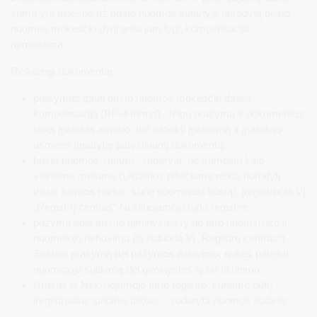
suma yra didesnė už būsto nuomos sutartyje nurodytą būsto
nuomos mokesčio dydį arba jam lygi, kompensacija
nemokama.
Reikalingi dokumentai:
prašymas gauti būsto nuomos mokesčio dalies
kompensaciją (BP-4 forma). Jeigu prašymą ir dokumentus
teiks įgaliotas asmuo, turi pateikti įgaliojimą ir įgaliotojo
asmens tapatybę patvirtinantį dokumentą;
būsto nuomos sutartis, sudaryta ne trumpiau kaip
vieniems metams (Ukrainos piliečiams reikia nurodyti
visus šeimos narius, kurie nuomojasi būstą), įregistruota VĮ
„Registrų centras“ Nekilnojamojo turto registre;
pažyma apie artimo giminystės ryšio tarp nuomininko ir
nuomotojo nebuvimą (ją išduoda VĮ „Registrų centras“).
Teikiant prašymą dėl pažymos išdavimo, reikės pateikti
nuomotojo sutikimą dėl giminystės ryšio tikrinimo.
išrašas iš Nekilnojamojo turto registro, kuriame būtų
įregistruotas juridinis faktas – sudaryta nuomos sutartis.