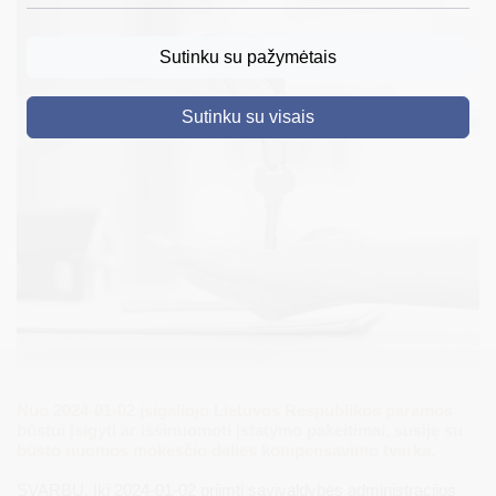
DRUSKININKAI
Sutinku su pažymėtais
SKELBIMAI
Sutinku su visais
TURIZMAS
VERSLAS
PROJEKTAI
ŠVIETIMAS
REGISTRACIJA
RENGINIAI
Nuo 2024-01-02 įsigaliojo Lietuvos Respublikos paramos
būstui įsigyti ar išsinuomoti įstatymo pakeitimai, susiję su
būsto nuomos mokesčio dalies kompensavimo tvarka.
SVARBU. Iki 2024-01-02 priimti savivaldybės administracijos