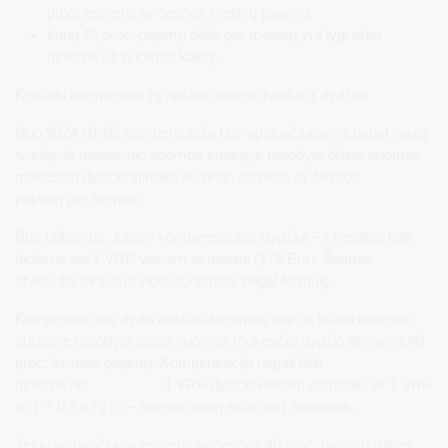
proc. asmens ar šeimos metinių pajamų;
kurių 40 proc. pajamų dalis per mėnesį yra lygi arba
didesnė už nuomos kainą .
Keičiasi kompensacijų apskaičiavimo tvarka ir dydžiai
Nuo 2024-01-02 kompensacija bus apskaičiuojama pagal naują
tvarką: iš mėnesinio nuomos sutartyje nurodyto būsto nuomos
mokesčio dydžio atimant 40 proc. asmens ar šeimos
pajamų per mėnesį.
Bus taikomos „lubos“ kompensacijos dydžiui – ji negalės būti
didesnė nei 1 VRP vienam asmeniui (176 Eur). Šeimos
atveju šis skaičius indeksuojamas pagal formulę.
Kompensacijos dydis apskaičiuojamas taip: iš būsto nuomos
sutartyje nurodyto būsto nuomos mokesčio dydžio atimama 40
proc. šeimos pajamų. Kompensacija negali būti
didesnė nei 1 VRP dydžio vienam asmeniui ar 1 VRP
x (1 + 0,2 x n) (n – šeimos narių skaičius) šeimoms.
Jeigu apskaičiuota asmens ar šeimos 40 proc. pajamų dalies