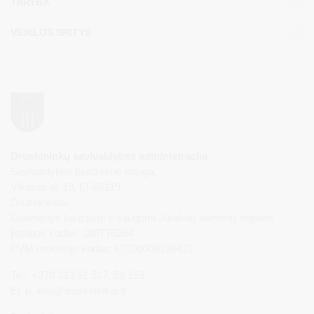
TARYBA
VEIKLOS SRITYS
Druskininkų savivaldybės administracija
Savivaldybės biudžetinė įstaiga,
Vilniaus al. 18, LT-66119
Druskininkai
Duomenys kaupiami ir saugomi Juridinių asmenų registre
Įstaigos kodas: 188776264
PVM mokėtojo kodas: LT100008196411
Tel.: +370 313 51 517, 59 159
El. p.
info@druskininkai.lt