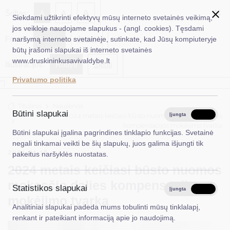
✖
A
Šriftas:
A
A
Siekdami užtikrinti efektyvų mūsų interneto svetainės veikimą,
jos veikloje naudojame slapukus - (angl. cookies). Tęsdami
Fonas:
Baltas
Juoda
naršymą interneto svetainėje, sutinkate, kad Jūsų kompiuteryje
EN
Ieškoti...
būtų įrašomi slapukai iš interneto svetainės
www.druskininkusavivaldybe.lt
Iliustracijos:
Rodyti
Slėpti
Taryba
Privatumo politika
*}
Meras
Titulinis
Naujienos
Administracija
Būtini slapukai
2024 metais keičiasi būsto nuomos mokesčio dalies
Įjungta
Išjungta
kompensacijos mokėjimo tvarka
Veiklos sritys
Būtini slapukai įgalina pagrindines tinklapio funkcijas. Svetainė
negali tinkamai veikti be šių slapukų, juos galima išjungti tik
Teisinė informacija
2024-01-18
Būstas
pakeitus naršyklės nuostatas.
2024 metais keičiasi būsto nuomos
Struktūra ir kontaktinė informacija
mokesčio dalies kompensacijos
Statistikos slapukai
Karjera
Įjungta
Išjungta
mokėjimo tvarka
Analitiniai slapukai padeda mums tobulinti mūsų tinklalapį,
DUK
renkant ir pateikiant informaciją apie jo naudojimą.
PASLAUGOS