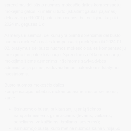
sprendimai dėl būsto nuomos mokesčio dalies kompensacijų
mokėjimo galios iki metinių turto (įskaitant gautas pajamas)
deklaracijų (FR0001) pateikimo dienos, bet ne ilgiau, kaip iki
2024 m. gegužės 1 d.
Asmenys ir šeimos, dėl kurių yra priimti sprendimai dėl būsto
nuomos mokesčio dalies kompensacijų mokėjimo iki 2024-01-
02, prašymus dėl būsto nuomos mokesčio dalies kompensacijų
mokėjimo turi pateikti iš naujo. Sprendimus dėl kompensacijų
mokėjimo šiems asmenims ir šeimoms savivaldybės
administracija priims, vadovaudamasi pakeistomis Įstatymo
nuostatomis.
Būsto nuomos mokesčio dalies
kompensacijos nebebus mokamos asmenims ar šeimoms,
kurie:
išsinuomojo būstą, priklausantį jų ar jų šeimos
narių artimiesiems giminaičiams (tėvams, vaikams,
seneliams, vaikaičiams, broliams, seserims);
išsinuomojo būstą, kurio metinė nuomos kaina viršija 60