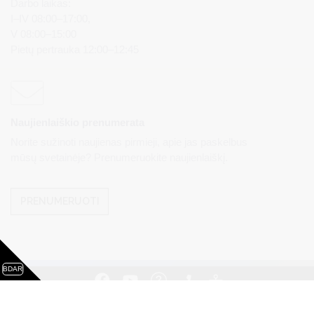
Darbo laikas:
I–IV 08:00–17:00,
V 08:00–15:00
Pietų pertrauka 12:00–12:45
Naujienlaiškio prenumerata
Norite sužinoti naujienas pirmieji, apie jas paskelbus
mūsų svetainėje? Prenumeruokite naujienlaiškį.
PRENUMERUOTI
BDAR
Visos teisės saugomos. © Druskininkų savivaldybės
administracija. Kopijuoti, dauginti, platinti galima tik gavus