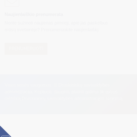
Naujienlaiškio prenumerata
Norite sužinoti naujienas pirmieji, apie jas paskelbus
mūsų svetainėje? Prenumeruokite naujienlaiškį.
PRENUMERUOTI
Visos teisės saugomos. © Druskininkų savivaldybės
administracija. Kopijuoti, dauginti, platinti galima tik gavus
raštišką Druskininkų savivaldybės administracijos sutikimą.