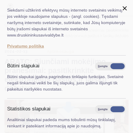
Siekdami užtikrinti efektyvų mūsų interneto svetainės veikimą,
jos veikloje naudojame slapukus - (angl. cookies). Tęsdami
naršymą interneto svetainėje, sutinkate, kad Jūsų kompiuteryje
EN
Ieškoti...
Titulinis
Naujienos
būtų įrašomi slapukai iš interneto svetainės
ARATC: Siunčiami mokėjimo pranešimai: pasitikrinkite
www.druskininkusavivaldybe.lt
elektroninius paštus ir laiškų dėžutes
Taryba
Privatumo politika
2024-02-13
Meras
Aplinkosauga
ARATC: Siunčiami mokėjimo
Administracija
Būtini slapukai
Įjungta
Išjungta
pranešimai: pasitikrinkite
Veiklos sritys
Būtini slapukai įgalina pagrindines tinklapio funkcijas. Svetainė
elektroninius paštus ir laiškų
negali tinkamai veikti be šių slapukų, juos galima išjungti tik
Teisinė informacija
dėžutes
pakeitus naršyklės nuostatas.
Struktūra ir kontaktinė informacija
Statistikos slapukai
Karjera
Įjungta
Išjungta
Analitiniai slapukai padeda mums tobulinti mūsų tinklalapį,
DUK
renkant ir pateikiant informaciją apie jo naudojimą.
PASLAUGOS