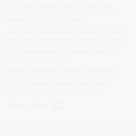
Taip pat kasmet grąžinama nemaža dalis paštu išsiųstų
spausdintų mokėjimo pranešimų su žyma, kad nerastas
adresatas arba netvarkinga pašto dėžutė.
Todėl primygtinai prašome pasitikrinti savo elektroninį paštą ar
pašto dėžutę. Jeigu artimiausiu metu negausite mokėjimo
pranešimo, kreipkitės į Alytaus regiono atliekų tvarkymo centrą
el. paštu
info@alytausratc.lt
, kad mokėjimo pranešimas jus
pasiektų laiku ir nesikauptų skola.
Primename, kad pasikeitus nekilnojamojo turto savininkui,
būtina apie tai informuoti Alytaus regiono atliekų tvarkymo
centrą, kad būtų padaryti pakeitimai duomenų bazėje ir
mokėjimo pranešimai siunčiami naujam savininkui.
Dalintis soc. tinkluose: