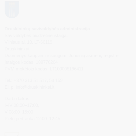
Druskininkų savivaldybės administracija
Savivaldybės biudžetinė įstaiga,
Vilniaus al. 18, LT-66119
Druskininkai
Duomenys kaupiami ir saugomi Juridinių asmenų registre
Įstaigos kodas: 188776264
PVM mokėtojo kodas: LT100008196411
Tel.: +370 313 51 517, 59 159
El. p.
info@druskininkai.lt
Darbo laikas:
I–IV 08:00–17:00,
V 08:00–15:00
Pietų pertrauka 12:00–12:45