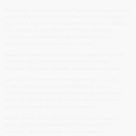
Gyventojams, užsisakiusiems elektroninį pranešimą, atsisakius
paštu siunčiamo spausdinto pranešimo ir iš karto sumokėjus
visą, metinę, pranešime nurodytą sumą iki liepos 1 d., taikoma 3
proc. nuolaida. Ji apskaičiuojama formuojant kitų metų
mokėjimo pranešimą. Pabrėžtina, kad nuolaida taikoma,
įvykdžius visas aukščiau paminėtas sąlygas.
Negavus pranešimo ar dėl kitų priežasčių neapmokėjus jo iki
nurodytos datos, nuolaida neskaičiuojama, o mokėjimo
pranešimo negavimas neatleidžia nuo rinkliavos mokėjimo.
Todėl užsisakant elektroninį mokėjimo pranešimą, svarbu
nurodyti tikslų ir naudojamą elektroninio pašto adresą.
Rekomenduojama nurodyti asmeninį, o ne darbinį elektroninį
paštą, nes pakeitus darbą, elektroninio pašto adresas būna
panaikinamas, o juo išsiųsti laiškai grįžta atgal.
Alytaus regiono atliekų tvarkymo centras kasmet sulaukia
laiškų, grįžtančių iš elektroninio pašto dėžučių „Zebra“,
„Infoseka“, „aktv“ ir kt., kurios yra nebenaudojamos.