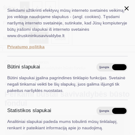
✖
A
Šriftas:
A
A
Siekdami užtikrinti efektyvų mūsų interneto svetainės veikimą,
jos veikloje naudojame slapukus - (angl. cookies). Tęsdami
Fonas:
Baltas
Juoda
naršymą interneto svetainėje, sutinkate, kad Jūsų kompiuteryje
EN
Ieškoti...
būtų įrašomi slapukai iš interneto svetainės
www.druskininkusavivaldybe.lt
Iliustracijos:
Rodyti
Slėpti
Taryba
Privatumo politika
*}
Meras
Titulinis
Naujienos
Administracija
Būtini slapukai
Perkami būstai savivaldybės būsto fondui
Įjungta
Išjungta
Veiklos sritys
Būtini slapukai įgalina pagrindines tinklapio funkcijas. Svetainė
2025-05-22
Atnaujinimo data: 2025-05-22
Būstas
negali tinkamai veikti be šių slapukų, juos galima išjungti tik
Teisinė informacija
pakeitus naršyklės nuostatas.
Perkami būstai savivaldybės būsto
Struktūra ir kontaktinė informacija
fondui
Statistikos slapukai
Karjera
Įjungta
Išjungta
Analitiniai slapukai padeda mums tobulinti mūsų tinklalapį,
DUK
renkant ir pateikiant informaciją apie jo naudojimą.
PASLAUGOS