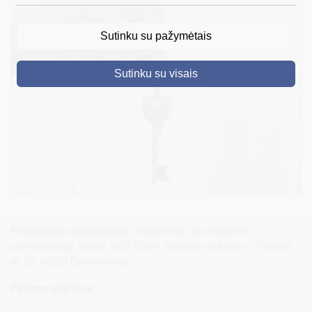
DRUSKININKAI
Sutinku su pažymėtais
SKELBIMAI
Sutinku su visais
TURIZMAS
VERSLAS
PROJEKTAI
ŠVIETIMAS
REGISTRACIJA
RENGINIAI
Perkančioji organizacija:
Druskininkų savivaldybės
administracija, kodas 188776264, buveinės adresas – Vilniaus
al. 18, 66119 Druskininkai.
Pirkimo objektas: