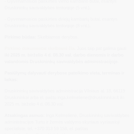
- Gyvenamosios paskirties vieno kambario butai, esantys
Druskininkų savivaldybės teritorijoje (5 vnt.).
- Gyvenamosios paskirties dviejų kambarių butai, esantys
Druskininkų savivaldybės teritorijoje (8 vnt.).
Pirkimo būdas:
Skelbiamos derybos.
Pirkimo dokumentai skelbiami čia.
Juos taip pat galima gauti
iki 2025 m. birželio 4 d. 08.30 val. darbo dienomis ir darbo
valandomis Druskininkų savivaldybės administracijoje.
Pasiūlymų dalyvauti derybose pateikimo vieta, terminas ir
laikas:
Druskininkų savivaldybės administracija Vilniaus al. 18, 66119
Druskininkai arba el. paštu
inga.kelmeliene@druskininkai.lt
iki
2025 m. birželio 4 d. 08.30 val.
Atsakingas asmuo:
Inga Kelmelienė, Druskininkų savivaldybės
administracijos Turto ir žemės valdymo skyriaus vyriausioji
specialistė, tel. +370 313 59 158, el. paštas