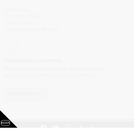
Darbo laikas:
I–IV 08:00–17:00,
V 08:00–15:00
Pietų pertrauka 12:00–12:45
Naujienlaiškio prenumerata
Norite sužinoti naujienas pirmieji, apie jas paskelbus
mūsų svetainėje? Prenumeruokite naujienlaiškį.
PRENUMERUOTI
BDAR
Visos teisės saugomos. © Druskininkų savivaldybės