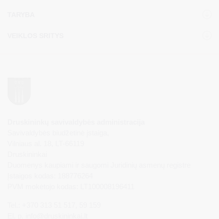
TARYBA
VEIKLOS SRITYS
Druskininkų savivaldybės administracija
Savivaldybės biudžetinė įstaiga,
Vilniaus al. 18, LT-66119
Druskininkai
Duomenys kaupiami ir saugomi Juridinių asmenų registre
Įstaigos kodas: 188776264
PVM mokėtojo kodas: LT100008196411
Tel.: +370 313 51 517, 59 159
El. p.
info@druskininkai.lt