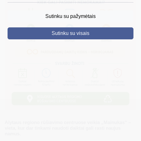
DRUSKININKAI
Sutinku su pažymėtais
SKELBIMAI
Sutinku su visais
TURIZMAS
VERSLAS
PROJEKTAI
ŠVIETIMAS
REGISTRACIJA
RENGINIAI
Alytaus regiono rūšiavimo centruose veikia „Mainukas“ –
vieta, kur dar tinkami naudoti daiktai gali rasti naujus
namus.