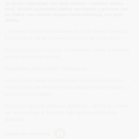
Jo tikslas paprastas, bet labai svarbus – mažinti atliekų
kiekį, skatinti pakartotinį daiktų naudojimą ir priminti, kad
ne viskas, kas vienam žmogui nebereikalinga, turi tapti
atlieka.
Į „Mainuką“ galima atnešti daiktus, kurie dar tinkami naudoti, o
kiti gyventojai gali nemokamai pasiimti tai, ko jiems reikia.
Nemokamai galima pasiimti: 1 elektronikos daiktą; 3 stambius
daiktus; 5 smulkius daiktus.
Parduodamų daiktų kiekis – neribojamas.
Svarbu žinoti: daiktai nerezervuojami, juos reikia pasiimti iš
karto, jų veikimas nėra tikrinamas, daiktai nedezinfekuojami, o
už kokybę neatsakoma.
Kviečiame naudotis „Mainuku“ atsakingai – atnešti tai, kas dar
gali būti naudinga, ir atrasti tai, kam galima suteikti antrą
gyvenimą.
Dalintis soc. tinkluose: