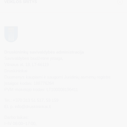
VEIKLOS SRITYS
Druskininkų savivaldybės administracija
Savivaldybės biudžetinė įstaiga,
Vilniaus al. 18, LT-66119
Druskininkai
Duomenys kaupiami ir saugomi Juridinių asmenų registre
Įstaigos kodas: 188776264
PVM mokėtojo kodas: LT100008196411
Tel.: +370 313 51 517, 59 159
El. p.
info@druskininkai.lt
Darbo laikas:
I–IV 08:00–17:00,