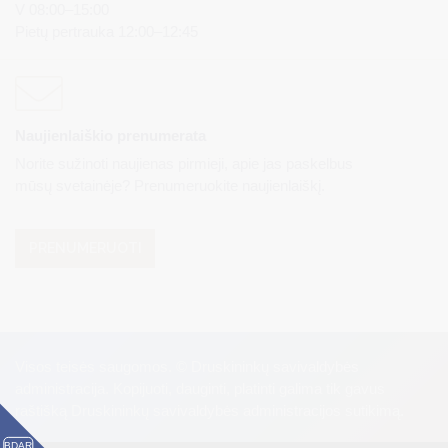
V 08:00–15:00
Pietų pertrauka 12:00–12:45
Naujienlaiškio prenumerata
Norite sužinoti naujienas pirmieji, apie jas paskelbus
mūsų svetainėje? Prenumeruokite naujienlaiškį.
PRENUMERUOTI
Visos teisės saugomos. © Druskininkų savivaldybės
administracija. Kopijuoti, dauginti, platinti galima tik gavus
raštišką Druskininkų savivaldybės administracijos sutikimą.
BDAR