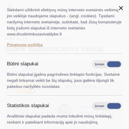
Siekdami užtikrinti efektyvų mūsų interneto svetainės veikimą,
jos veikloje naudojame slapukus - (angl. cookies). Tęsdami
naršymą interneto svetainėje, sutinkate, kad Jūsų kompiuteryje
EN
Ieškoti...
Titulinis
Naujienos
Suteik daiktams antrą šansą!
būtų įrašomi slapukai iš interneto svetainės
www.druskininkusavivaldybe.lt
Taryba
2026-05-28
Aplinkosauga
Privatumo politika
Suteik daiktams antrą šansą!
Meras
Administracija
Būtini slapukai
Įjungta
Išjungta
Veiklos sritys
Būtini slapukai įgalina pagrindines tinklapio funkcijas. Svetainė
negali tinkamai veikti be šių slapukų, juos galima išjungti tik
Teisinė informacija
pakeitus naršyklės nuostatas.
Struktūra ir kontaktinė informacija
Statistikos slapukai
Karjera
Įjungta
Išjungta
Analitiniai slapukai padeda mums tobulinti mūsų tinklalapį,
DUK
renkant ir pateikiant informaciją apie jo naudojimą.
PASLAUGOS