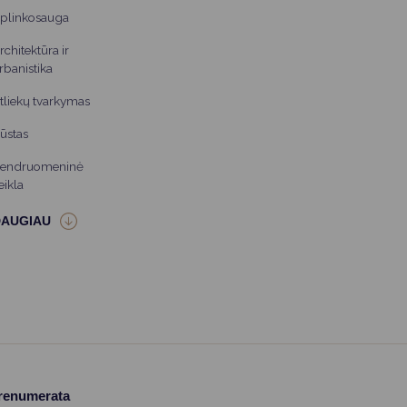
plinkosauga
rchitektūra ir
rbanistika
tliekų tvarkymas
ūstas
endruomeninė
eikla
prenumerata