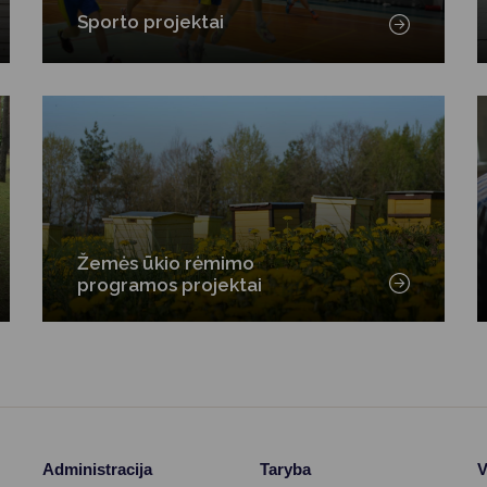
Vartotojų teisių apsauga
Sporto projektai
Pranešėjų apsauga
Asmens duomenų apsauga
Žemės ūkio rėmimo
programos projektai
Administracija
Taryba
V