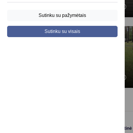
Kultūros projektai
Sutinku su pažymėtais
Sutinku su visais
Visuomenės sveikatos
projektai
Paslaugos
Struktūra ir kontaktinė