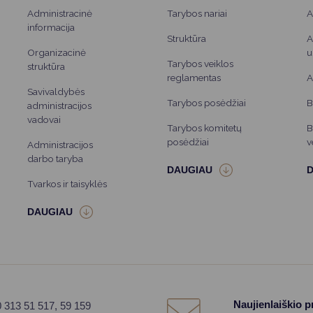
Administracinė
Tarybos nariai
A
informacija
Struktūra
A
Organizacinė
u
Tarybos veiklos
struktūra
reglamentas
A
Savivaldybės
Tarybos posėdžiai
B
administracijos
vadovai
Tarybos komitetų
B
posėdžiai
v
Administracijos
darbo taryba
Tvarkos ir taisyklės
Naujienlaiškio 
0 313 51 517, 59 159