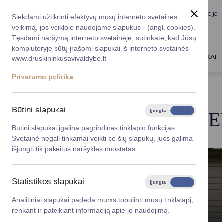
Taryba
Meras
Administracija
Siekdami užtikrinti efektyvų mūsų interneto svetainės
Karjera
DUK
veikimą, jos veikloje naudojame slapukus - (angl. cookies).
Registruokitės priėmi
Administracin
Tęsdami naršymą interneto svetainėje, sutinkate, kad Jūsų
kompiuteryje būtų įrašomi slapukai iš interneto svetainės
Darbotvarkė
Savivaldybės 
PASLAUGOS
DRUSKININKAI
www.druskininkusavivaldybe.lt
vadovai
Kontaktai
Privatumo politika
Planavimo do
Titulinis
Savivaldybės remiami projektai
Vicemerai
Korupcijos pre
Būtini slapukai
Įjungta
Išjungta
SAVIVALDYBĖS RE
Mero patarėja
Viešieji pirkim
Būtini slapukai įgalina pagrindines tinklapio funkcijas.
Svetainė negali tinkamai veikti be šių slapukų, juos galima
Lygios galim
išjungti tik pakeitus naršyklės nuostatas.
Savivaldybės
projektai
Statistikos slapukai
Įjungta
Išjungta
Finansų valdym
Analitiniai slapukai padeda mums tobulinti mūsų tinklalapį,
renkant ir pateikiant informaciją apie jo naudojimą.
Organizacinė 