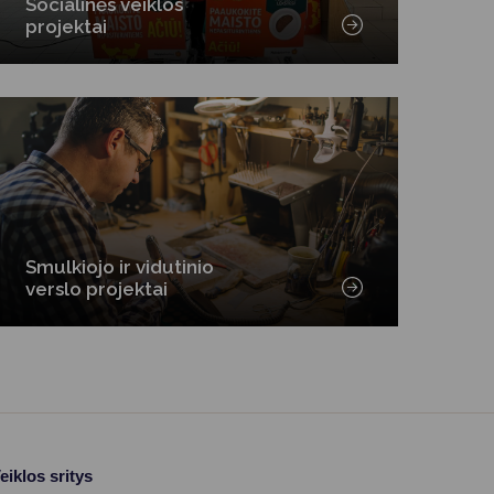
Socialinės veiklos
projektai
Smulkiojo ir vidutinio
verslo projektai
eiklos sritys