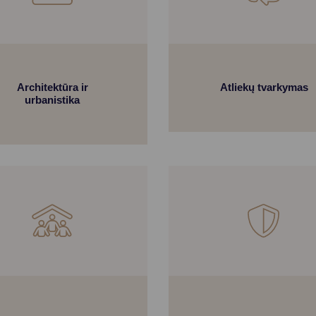
Vartotojų teisių apsauga
Pranešėjų apsauga
Asmens duomenų apsauga
Architektūra ir
Atliekų tvarkymas
urbanistika