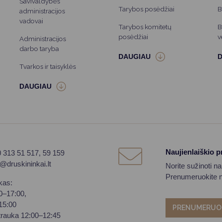
Savivaldybės
Tarybos posėdžiai
B
administracijos
vadovai
Tarybos komitetų
B
posėdžiai
v
Administracijos
darbo taryba
Tvarkos ir taisyklės
Naujienlaiškio 
0 313 51 517, 59 159
o@druskininkai.lt
Norite sužinoti n
Prenumeruokite na
kas:
00–17:00,
–15:00
PRENUMERUO
trauka 12:00–12:45