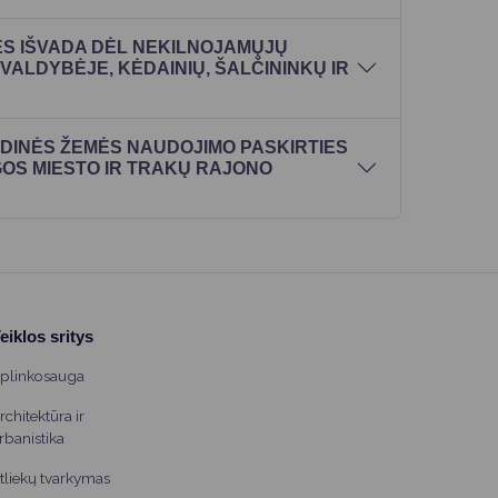
ĖS IŠVADA DĖL NEKILNOJAMŲJŲ
ALDYBĖJE, KĖDAINIŲ, ŠALČININKŲ IR
NDINĖS ŽEMĖS NAUDOJIMO PASKIRTIES
GOS MIESTO IR TRAKŲ RAJONO
eiklos sritys
plinkosauga
rchitektūra ir
rbanistika
tliekų tvarkymas