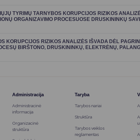
Vartotojų teisių apsauga
Pranešėjų apsauga
LIŲJŲ TYRIMŲ TARNYBOS KORUPCIJOS RIZIKOS ANALIZ
IONŲ ORGANIZAVIMO PROCESUOSE DRUSKININKŲ SAVIV
Asmens duomenų apsauga
BOS KORUPCIJOS RIZIKOS ANALIZĖS IŠVADA DĖL PAGRI
ROCESŲ BIRŠTONO, DRUSKININKŲ, ELEKTRĖNŲ, PALAN
Administracija
Taryba
V
Administracinė
Tarybos nariai
A
informacija
Struktūra
A
Organizacinė
u
Tarybos veiklos
struktūra
reglamentas
A