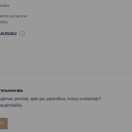
ūstas
endruomeninė
eikla
prenumerata
aujienas pirmieji, apie jas paskelbus mūsų svetainėje?
ujienlaiškį.
TI