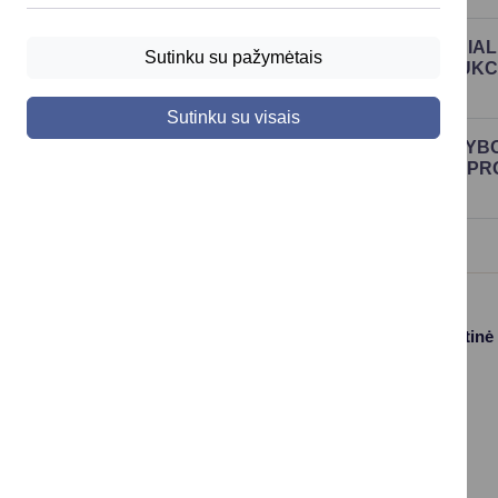
2025 M. LIETUVOS RESPUBLIKOS SPECIA
Sutinku su pažymėtais
DAIKTŲ PARDAVIMO ELEKTRONINIŲ AUKC
ŠAKIŲ RAJONŲ SAVIVALDYBĖSE
Sutinku su visais
2024 M. LR SPECIALIŲJŲ TYRIMŲ TARNY
IR (AR) BŪDO NUSTATYMO AR KEITIMO P
SAVIVALDYBĖSE
Paslaugos
Struktūra ir kontaktinė
informacija
Gyvenamosios
Asmenų
vietos deklaravimas
aptarnavimas
Civilinės būklės
Kontaktai
aktų įrašai
Konsultavimasis su