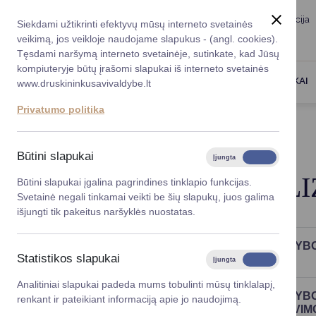
Taryba
Meras
Administracija
Siekdami užtikrinti efektyvų mūsų interneto svetainės
Karjera
DUK
veikimą, jos veikloje naudojame slapukus - (angl. cookies).
Registruokitės priėmi
Administracin
Tęsdami naršymą interneto svetainėje, sutinkate, kad Jūsų
kompiuteryje būtų įrašomi slapukai iš interneto svetainės
Darbotvarkė
Savivaldybės 
PASLAUGOS
DRUSKININKAI
www.druskininkusavivaldybe.lt
vadovai
Kontaktai
Privatumo politika
Planavimo do
Titulinis
Teisinė informacija
Tyrimai ir analizės
Vicemerai
Korupcijos pre
Būtini slapukai
Įjungta
Išjungta
Mero patarėja
Viešieji pirkim
TYRIMAI IR ANALI
Būtini slapukai įgalina pagrindines tinklapio funkcijas.
Svetainė negali tinkamai veikti be šių slapukų, juos galima
Lygios galim
išjungti tik pakeitus naršyklės nuostatas.
Savivaldybės
2025 M. LR SPECIALIŲJŲ TYRIMŲ TARNY
projektai
Statistikos slapukai
PIRKIMŲ PROCESUOSE
Įjungta
Išjungta
Finansų valdym
Analitiniai slapukai padeda mums tobulinti mūsų tinklalapį,
2025 M. LR SPECIALIŲJŲ TYRIMŲ TARNY
renkant ir pateikiant informaciją apie jo naudojimą.
Organizacinė 
IŠDAVIMO, PRIEŽIŪROS BEI KOORDINAVI