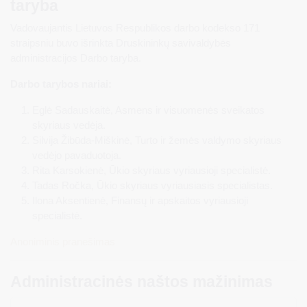
taryba
Vadovaujantis Lietuvos Respublikos darbo kodekso 171
straipsniu buvo išrinkta Druskininkų savivaldybės
administracijos Darbo taryba.
Darbo tarybos nariai:
Eglė Sadauskaitė, Asmens ir visuomenės sveikatos
skyriaus vedėja.
Silvija Žibūda-Miškinė, Turto ir žemės valdymo skyriaus
vedėjo pavaduotoja.
Rita Karsokienė, Ūkio skyriaus vyriausioji specialistė.
Tadas Ročka, Ūkio skyriaus vyriausiasis specialistas.
Ilona Aksentienė, Finansų ir apskaitos vyriausioji
specialistė.
Anoniminis pranešimas
Administracinės naštos mažinimas