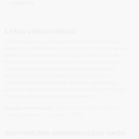
VYKDYTI
Lėšos veiklai viešinti
2023 m. sausio 1 d. pradėjo veikti Viešosios informacijos
rengėjų ir skleidėjų informacinė sistema (
VIRSIS
), kurioje bus
galima viešai ir neatlygintinai ieškoti, peržiūrėti, analizuoti
Visuomenės informavimo įstatymo 24 straipsnio 1 dalyje
nustatytus Lietuvos Respublikoje registruotų viešosios
informacijos rengėjų ir skleidėjų (juridinių asmenų), t. y.
žiniasklaidos priemonių, leidėjų, reklamos, viešųjų ryšių
agentūrų, nepriklausomų kūrėjų ir kitų viešosios informacijos
rengėjų ir skleidėjų, duomenis apie jų veiklą.
Daugiau informacijos:
Viešosios informacijos rengėjų ir
skleidėjų informacinė sistema (VIRSIS)
Savivaldybės administracijos darbo