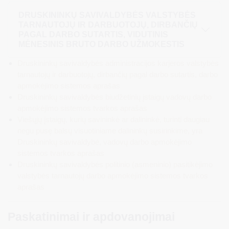
DRUSKININKŲ SAVIVALDYBĖS VALSTYBĖS
TARNAUTOJŲ IR DARBUOTOJŲ, DIRBANČIŲ
PAGAL DARBO SUTARTIS, VIDUTINIS
MĖNESINIS BRUTO DARBO UŽMOKESTIS
Druskininkų savivaldybės administracijos karjeros valstybės
tarnautojų ir darbuotojų, dirbančių pagal darbo sutartis, darbo
apmokėjimo sistemos aprašas
Druskininkų savivaldybės biudžetinių įstaigų vadovų darbo
apmokėjimo sistemos tvarkos aprašas
Viešųjų įstaigų, kurių savininkė ar dalininkė, turinti daugiau
negu pusę balsų visuotiniame dalininkų susirinkime, yra
Druskininkų savivaldybė, vadovų darbo apmokėjimo
sistemos tvarkos aprašas
Druskininkų savivaldybės politinio (asmeninio) pasitikėjimo
valstybės tarnautojų darbo apmokėjimo sistemos tvarkos
aprašas
Paskatinimai ir apdovanojimai