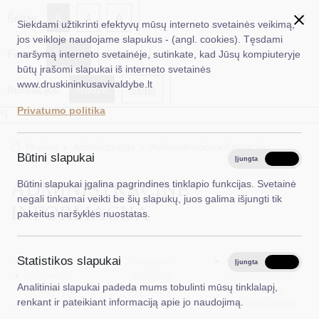
✖
A
Šriftas:
A
A
Siekdami užtikrinti efektyvų mūsų interneto svetainės veikimą,
jos veikloje naudojame slapukus - (angl. cookies). Tęsdami
Fonas:
Baltas
Juoda
naršymą interneto svetainėje, sutinkate, kad Jūsų kompiuteryje
EN
Ieškoti...
būtų įrašomi slapukai iš interneto svetainės
www.druskininkusavivaldybe.lt
Iliustracijos:
Rodyti
Slėpti
Taryba
Privatumo politika
*}
Meras
Titulinis
Administracija
Administracinė informacija
Administracija
Būtini slapukai
Įjungta
Išjungta
Veiklos sritys
ADMINISTRACINĖ
Būtini slapukai įgalina pagrindines tinklapio funkcijas. Svetainė
negali tinkamai veikti be šių slapukų, juos galima išjungti tik
Teisinė informacija
INFORMACIJA
pakeitus naršyklės nuostatas.
Struktūra ir kontaktinė informacija
Statistikos slapukai
Nuostatai
Finansinės
Savivaldybinės
Karjera
Įjungta
Išjungta
Planavimo
ataskaitos
administracijos
Analitiniai slapukai padeda mums tobulinti mūsų tinklalapį,
dokumentai
Savivaldybės
darbo taryba
DUK
renkant ir pateikiant informaciją apie jo naudojimą.
Darbo
administracijos
Administracinės
PASLAUGOS
užmokestis
metinių
naštos