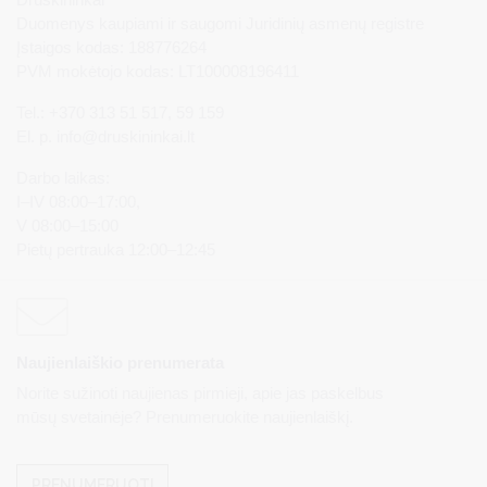
Duomenys kaupiami ir saugomi Juridinių asmenų registre
Įstaigos kodas: 188776264
PVM mokėtojo kodas: LT100008196411
Tel.: +370 313 51 517, 59 159
El. p.
info@druskininkai.lt
Darbo laikas:
I–IV 08:00–17:00,
V 08:00–15:00
Pietų pertrauka 12:00–12:45
Naujienlaiškio prenumerata
Norite sužinoti naujienas pirmieji, apie jas paskelbus
mūsų svetainėje? Prenumeruokite naujienlaiškį.
PRENUMERUOTI