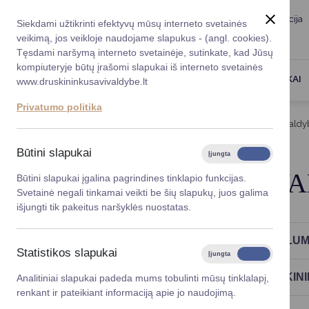
Taryba
Meras
Administracija
Siekdami užtikrinti efektyvų mūsų interneto svetainės
Karjera
DUK
veikimą, jos veikloje naudojame slapukus - (angl. cookies).
Registruokitės priėmi
Administracin
Tęsdami naršymą interneto svetainėje, sutinkate, kad Jūsų
kompiuteryje būtų įrašomi slapukai iš interneto svetainės
Darbotvarkė
Savivaldybės 
PASLAUGOS
DRUSKININKAI
www.druskininkusavivaldybe.lt
vadovai
Kontaktai
Privatumo politika
Planavimo do
Titulinis
Veiklos sritys
Turto valdymas
Savivald
Vicemerai
Korupcijos pre
Būtini slapukai
Įjungta
Išjungta
Mero patarėja
Viešieji pirkim
SAVIVALDYBĖS V
Būtini slapukai įgalina pagrindines tinklapio funkcijas.
Svetainė negali tinkamai veikti be šių slapukų, juos galima
Lygios galim
išjungti tik pakeitus naršyklės nuostatas.
Savivaldybės
AKCINĖ BENDROVĖ „DRUSKININKŲ ŠILUM
projektai
Statistikos slapukai
Įjungta
Išjungta
Finansų valdym
UŽDAROJI AKCINĖ BENDROVĖ „DRUSKIN
Analitiniai slapukai padeda mums tobulinti mūsų tinklalapį,
renkant ir pateikiant informaciją apie jo naudojimą.
Organizacinė 