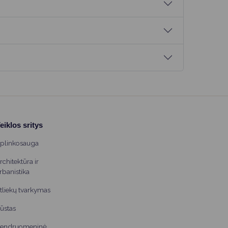
eiklos sritys
plinkosauga
rchitektūra ir
rbanistika
tliekų tvarkymas
ūstas
endruomeninė