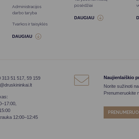
posėdžiai
v
Administracijos
darbo taryba
Tvarkos ir taisyklės
Naujienlaiškio 
0 313 51 517, 59 159
o@druskininkai.lt
Norite sužinoti n
Prenumeruokite na
kas:
00–17:00,
–15:00
PRENUMERUO
trauka 12:00–12:45