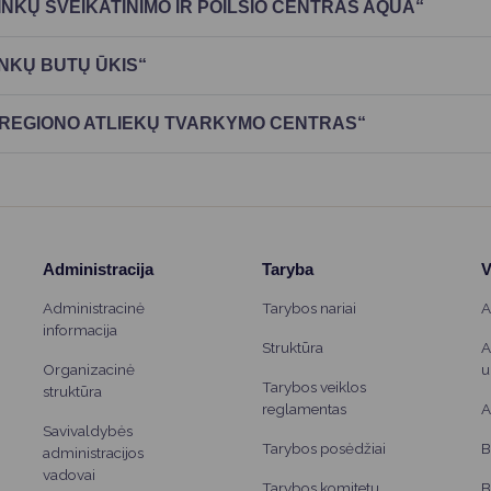
Vartotojų teisių apsauga
KŲ SVEIKATINIMO IR POILSIO CENTRAS AQUA“
Pranešėjų apsauga
NKŲ BUTŲ ŪKIS“
Asmens duomenų apsauga
 REGIONO ATLIEKŲ TVARKYMO CENTRAS“
Administracija
Taryba
V
Administracinė
Tarybos nariai
A
informacija
Struktūra
A
Organizacinė
u
Tarybos veiklos
struktūra
reglamentas
A
Savivaldybės
Tarybos posėdžiai
B
administracijos
vadovai
Tarybos komitetų
B