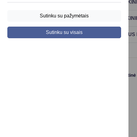
UŽDAROJI AKCINĖ BENDROVĖ „DRUSKININ
Sutinku su pažymėtais
UŽDAROJI AKCINĖ BENDROVĖ „DRUSKINI
Sutinku su visais
UŽDAROJI AKCINĖ BENDROVĖ „ALYTAUS
Paslaugos
Struktūra ir kontaktinė
informacija
Gyvenamosios
Asmenų
vietos deklaravimas
aptarnavimas
Civilinės būklės
Kontaktai
aktų įrašai
Konsultavimasis su
Vaikas +
visuomene
Socialinė apsauga
Valdymo struktūros