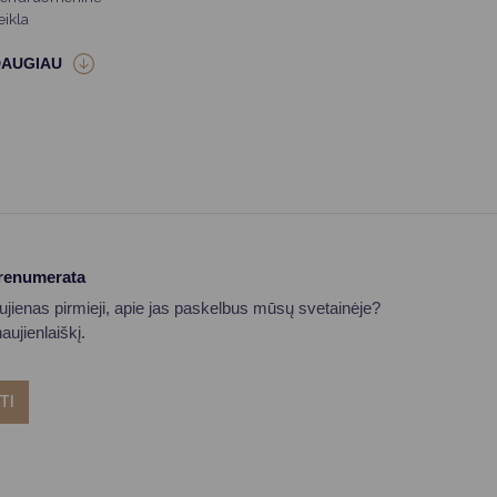
eikla
prenumerata
aujienas pirmieji, apie jas paskelbus mūsų svetainėje?
ujienlaiškį.
TI